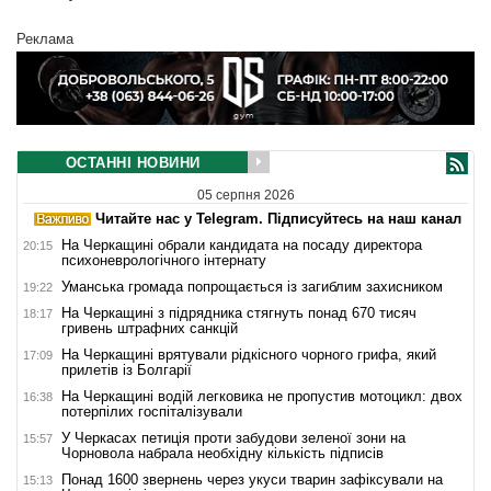
Реклама
ОСТАННІ НОВИНИ
05 серпня 2026
Читайте нас у Telegram. Підписуйтесь на наш канал
На Черкащині обрали кандидата на посаду директора
20:15
психоневрологічного інтернату
Уманська громада попрощається із загиблим захисником
19:22
На Черкащині з підрядника стягнуть понад 670 тисяч
18:17
гривень штрафних санкцій
На Черкащині врятували рідкісного чорного грифа, який
17:09
прилетів із Болгарії
На Черкащині водій легковика не пропустив мотоцикл: двох
16:38
потерпілих госпіталізували
У Черкасах петиція проти забудови зеленої зони на
15:57
Чорновола набрала необхідну кількість підписів
Понад 1600 звернень через укуси тварин зафіксували на
15:13