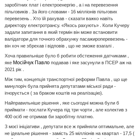
заробітних плат і електроенергію , а і на перевезення
пільговиків . За його словами - 16 мілліонів пільгових
перевезень . Хто їй рахував - сказати важко навіть
директору електротрансу. «Якось рахують» . Коли Кучеру
задали запитання в який термін він може встановити
валідатори для точного обрахунку пасажироперевезень -
він хоч не збрехав і відповів , що не зможе взагалі .
Хоча правильніше було б робити обстеження датчиками ,
яке
Мосійчук Павло
подавав і яке засунули в ПСЕР аж на
2021 рік .
Між тим, концепція транспортної реформи Павла , що ще
минулоріч була прийнята депутатами міської ради -
ігнорується ( за браком коштів на реалізацію).
Найправильніше рішення , яке сьогодні можна були б
приймати - послати Кучера під три чорти , але колектив з
400 осіб не отримав би заробітну платню.
З моєї ініціативи , депутати все ж прийняли оптимальне, але
не ідеальне рішення - замість 25 мілліонів на квартал - 17,5 (