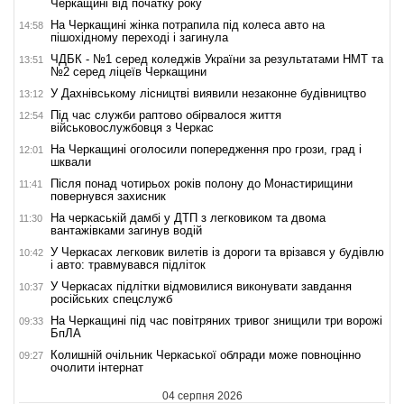
Черкащині від початку року
На Черкащині жінка потрапила під колеса авто на
14:58
пішохідному переході і загинула
ЧДБК - №1 серед коледжів України за результатами НМТ та
13:51
№2 серед ліцеїв Черкащини
У Дахнівському лісництві виявили незаконне будівництво
13:12
Під час служби раптово обірвалося життя
12:54
військовослужбовця з Черкас
На Черкащині оголосили попередження про грози, град і
12:01
шквали
Після понад чотирьох років полону до Монастирищини
11:41
повернувся захисник
На черкаській дамбі у ДТП з легковиком та двома
11:30
вантажівками загинув водій
У Черкасах легковик вилетів із дороги та врізався у будівлю
10:42
і авто: травмувався підліток
У Черкасах підлітки відмовилися виконувати завдання
10:37
російських спецслужб
На Черкащині під час повітряних тривог знищили три ворожі
09:33
БпЛА
Колишній очільник Черкаської облради може повноцінно
09:27
очолити інтернат
04 серпня 2026