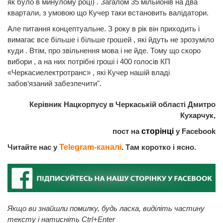
як було в минулому році) . Загалом 35 мільйонів на два
квартали, з умовою що Кучер таки встановить валідатори.
Але питання концептуальне. З року в рік він приходить і
вимагає все більше і більше грошей , які йдуть не зрозуміло
куди . Втім, про звільнення мова і не йде. Тому що скоро
вибори , а на них потрібні гроші і 400 голосів КП
«Черкасиелектротранс» , які Кучер нашій владі
забов‘язаний забезпечити".
Керівник Нацкорпусу в Черкаській області Дмитро
Кухарчук,
пост на
сторінці
у Facebook
Читайте нас у
Telegram-каналі
. Там коротко і ясно.
Якщо ви знайшли помилку, будь ласка, виділіть частину
тексту і натисніть Ctrl+Enter