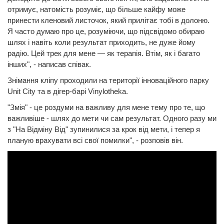
отримує, натомість розуміє, що більше кайфу може
принести кленовий листочок, який прилітає тобі в долоню.
Я часто думаю про це, розуміючи, що підсвідомо обираю
шлях і навіть коли результат приходить, не дуже йому
радію. Цей трек для мене — як терапія. Втім, як і багато
інших", - написав співак.
Знімання кліпу проходили на території інноваційного парку
Unit City та в дігер-барі Vinylotheka.
"Змія" - це роздуми на важливу для мене тему про те, що
важливіше - шлях до мети чи сам результат. Одного разу ми
з "На Відміну Від" зупинилися за крок від мети, і тепер я
планую врахувати всі свої помилки", - розповів він.