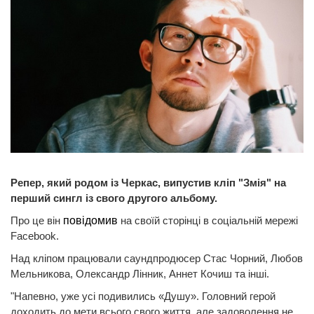
Репер, який родом із Черкас, випустив кліп "Змія" на
перший сингл із свого другого альбому.
Про це він
повідомив
на своїй сторінці в соціальній мережі
Facebook.
Над кліпом працювали саундпродюсер Стас Чорний, Любов
Мельникова, Олександр Лінник, Аннет Кочиш та інші.
"Напевно, уже усі подивились «Душу». Головний герой
доходить до мети всього свого життя, але задоволення не