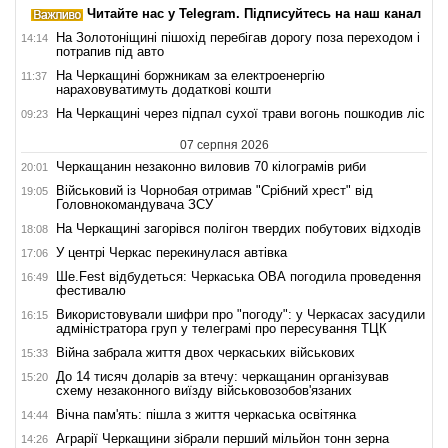
Читайте нас у Telegram. Підписуйтесь на наш канал
На Золотоніщині пішохід перебігав дорогу поза переходом і
14:14
потрапив під авто
На Черкащині боржникам за електроенергію
11:37
нараховуватимуть додаткові кошти
На Черкащині через підпал сухої трави вогонь пошкодив ліс
09:23
07 серпня 2026
Черкащанин незаконно виловив 70 кілограмів риби
20:01
Військовий із Чорнобая отримав "Срібний хрест" від
19:05
Головнокомандувача ЗСУ
На Черкащині загорівся полігон твердих побутових відходів
18:08
У центрі Черкас перекинулася автівка
17:06
Ше.Fest відбудеться: Черкаська ОВА погодила проведення
16:49
фестивалю
Використовували шифри про "погоду": у Черкасах засудили
16:15
адміністратора груп у телеграмі про пересування ТЦК
Війна забрала життя двох черкаських військових
15:33
До 14 тисяч доларів за втечу: черкащанин організував
15:20
схему незаконного виїзду військовозобов'язаних
Вічна пам'ять: пішла з життя черкаська освітянка
14:44
Аграрії Черкащини зібрали перший мільйон тонн зерна
14:26