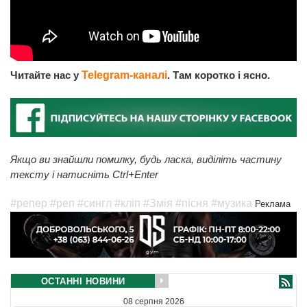
Читайте нас у
Telegram-каналі
. Там коротко і ясно.
Якщо ви знайшли помилку, будь ласка, виділіть частину
тексту і натисніть Ctrl+Enter
#репер
#реп
#сингл
#кліп
#Змія
#пісня
#музика
Реклама
ОСТАННІ НОВИНИ
08 серпня 2026