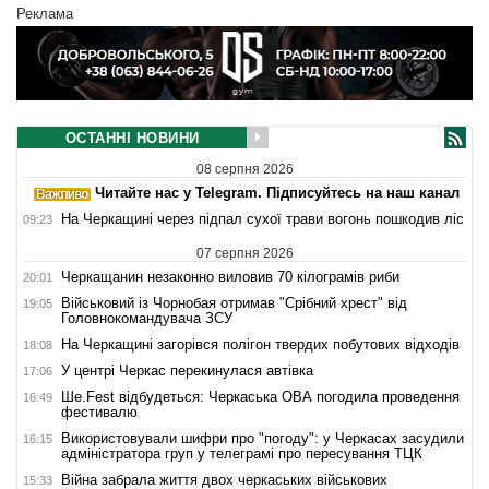
Реклама
ОСТАННІ НОВИНИ
08 серпня 2026
Читайте нас у Telegram. Підписуйтесь на наш канал
На Черкащині через підпал сухої трави вогонь пошкодив ліс
09:23
07 серпня 2026
Черкащанин незаконно виловив 70 кілограмів риби
20:01
Військовий із Чорнобая отримав "Срібний хрест" від
19:05
Головнокомандувача ЗСУ
На Черкащині загорівся полігон твердих побутових відходів
18:08
У центрі Черкас перекинулася автівка
17:06
Ше.Fest відбудеться: Черкаська ОВА погодила проведення
16:49
фестивалю
Використовували шифри про "погоду": у Черкасах засудили
16:15
адміністратора груп у телеграмі про пересування ТЦК
Війна забрала життя двох черкаських військових
15:33