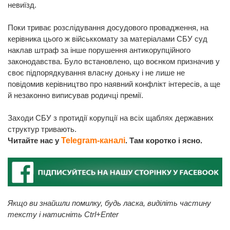
невиїзд.
Поки триває розслідування досудового провадження, на
керівника цього ж військкомату за матеріалами СБУ суд
наклав штраф за інше порушення антикорупційного
законодавства. Було встановлено, що воєнком призначив у
своє підпорядкування власну доньку і не лише не
повідомив керівництво про наявний конфлікт інтересів, а ще
й незаконно виписував родичці премії.
Заходи СБУ з протидії корупції на всіх щаблях державних
структур тривають.
Читайте нас у
Telegram-каналі
. Там коротко і ясно.
Якщо ви знайшли помилку, будь ласка, виділіть частину
тексту і натисніть Ctrl+Enter