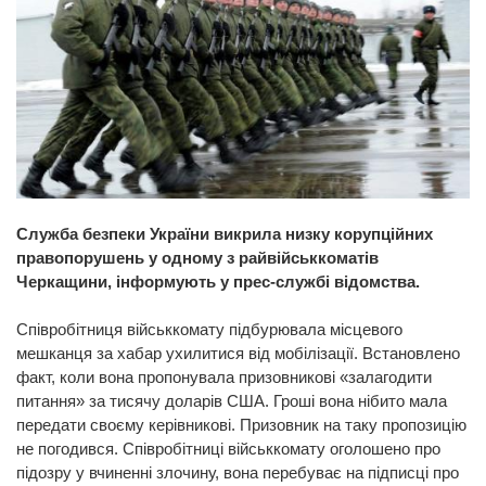
Служба безпеки України викрила низку корупційних
правопорушень у одному з райвійськкоматів
Черкащини, інформують у прес-службі відомства.
Співробітниця військкомату підбурювала місцевого
мешканця за хабар ухилитися від мобілізації. Встановлено
факт, коли вона пропонувала призовникові «залагодити
питання» за тисячу доларів США. Гроші вона нібито мала
передати своєму керівникові. Призовник на таку пропозицію
не погодився. Співробітниці військкомату оголошено про
підозру у вчиненні злочину, вона перебуває на підписці про