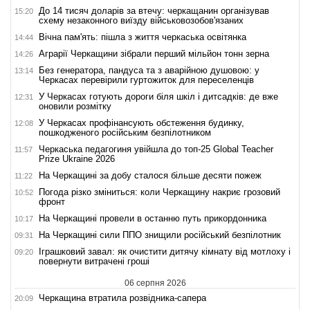
До 14 тисяч доларів за втечу: черкащанин організував
15:20
схему незаконного виїзду військовозобов'язаних
Вічна пам'ять: пішла з життя черкаська освітянка
14:44
Аграрії Черкащини зібрали перший мільйон тонн зерна
14:26
Без генератора, пандуса та з аварійною душовою: у
13:14
Черкасах перевірили гуртожиток для переселенців
У Черкасах готують дороги біля шкіл і дитсадків: де вже
12:31
оновили розмітку
У Черкасах профінансують обстеження будинку,
12:08
пошкодженого російським безпілотником
Черкаська педагогиня увійшла до топ-25 Global Teacher
11:57
Prize Ukraine 2026
На Черкащині за добу сталося більше десяти пожеж
11:22
Погода різко зміниться: коли Черкащину накриє грозовий
10:52
фронт
На Черкащині провели в останню путь прикордонника
10:17
На Черкащині сили ППО знищили російський безпілотник
09:31
Іграшковий завал: як очистити дитячу кімнату від мотлоху і
09:20
повернути витрачені гроші
06 серпня 2026
Черкащина втратила розвідника-сапера
20:09