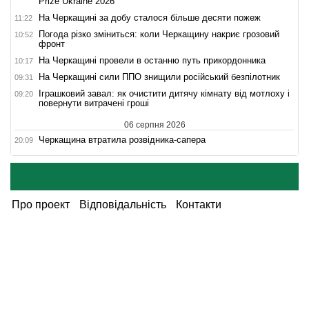
Prize Ukraine 2026
На Черкащині за добу сталося більше десяти пожеж
11:22
Погода різко зміниться: коли Черкащину накриє грозовий
10:52
фронт
На Черкащині провели в останню путь прикордонника
10:17
На Черкащині сили ППО знищили російський безпілотник
09:31
Іграшковий завал: як очистити дитячу кімнату від мотлоху і
09:20
повернути витрачені гроші
06 серпня 2026
Черкащина втратила розвідника-сапера
20:09
Про проект
Відповідальність
Контакти