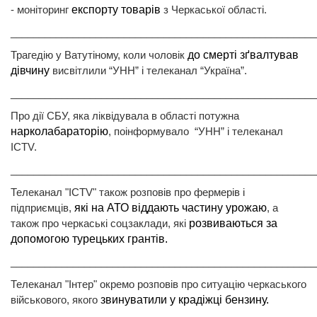
- моніторинг
експорту товарів
з Черкаської області.
______________________________________________________
Трагедію у Ватутіному, коли чоловік
до смерті зґвалтував
дівчину
висвітлили “УНН” і телеканал “Україна”.
______________________________________________________
Про дії СБУ, яка ліквідувала в області потужна
нарколабараторію
, поінформувало “УНН” і телеканал
ICTV.
______________________________________________________
Телеканал "ICTV" також розповів про фермерів і
підприємців,
які на АТО віддають частину урожаю
, а
також про черкаські соцзаклади, які
розвиваються за
допомогою турецьких грантів.
______________________________________________________
Телеканал "Інтер" окремо розповів про ситуацію черкаського
військового, якого
звинуватили у крадіжці бензину.