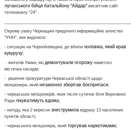
луганського бійця батальйону “Айдар”
висвітлив сайт
телеканалу “24” .
______________________________________________________
Окрему увагу Черкащині приділило інформаційне агенство
“УНН”, яке виділило:
- ситуацію на Чорнобаївщині, де вбили
чоловіка, який крав
кукурузу
;
- жителів Умані, які
демонтували огорожу
наметого
містечка хасидів;
- рішення прокуратури Черкаської області щодо
міліціонера, який
незаконно зберігав боєприпаси
;
- черкаських міліціонерів, яких після сутичок біля Верховної
Ради
лікуватимуть вдома
;
- негоду, яка 2 вересня
знеструмила
відразу 13 населених
пунктів області;
- черкаського міліціонера, який
торгував наркотиками;