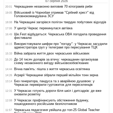
07 серпня 2026
Черкащанин незаконно виловив 70 кілограмів риби
20:01
Військовий із Чорнобая отримав "Срібний хрест" від
19:05
Головнокомандувача ЗСУ
На Черкащині загорівся полігон твердих побутових відходів
18:08
У центрі Черкас перекинулася автівка
17:06
Ше.Fest відбудеться: Черкаська ОВА погодила проведення
16:49
фестивалю
Використовували шифри про "погоду": у Черкасах засудили
16:15
адміністратора груп у телеграмі про пересування ТЦК
Війна забрала життя двох черкаських військових
15:33
До 14 тисяч доларів за втечу: черкащанин організував
15:20
схему незаконного виїзду військовозобов'язаних
Вічна пам'ять: пішла з життя черкаська освітянка
14:44
Аграрії Черкащини зібрали перший мільйон тонн зерна
14:26
Без генератора, пандуса та з аварійною душовою: у
13:14
Черкасах перевірили гуртожиток для переселенців
У Черкасах готують дороги біля шкіл і дитсадків: де вже
12:31
оновили розмітку
У Черкасах профінансують обстеження будинку,
12:08
пошкодженого російським безпілотником
Черкаська педагогиня увійшла до топ-25 Global Teacher
11:57