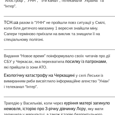
“Апостроф”, “УНН”, “5-й канал”, телеканали “Україна” та
“Інтер”.
______________________________________________________
ТСН.ua
разом із “УНН” не пройшли повз ситуації у Смілі,
коли біля дитячого магазину 1 вересня знайшли міну.
Сапери терміново приїхали на виклик та знищили її на
спеціальному полігоні.
______________________________________________________
Видання “Новое время” поінформувало своїх читачів про дії
СБУ у Черкасах, яка перехватила
посилку із патронами
,
які прийшли із зони АТО.
Екологічну катастрофу на Черкащині
у селі Леськи із
вимиранням риби висвітлило інформаційне агенство "Уніан"
і телеканал “Інтер”.
______________________________________________________
Трагедію у Васильківі, коли через
куріння матері загинуло
немовля,
історію про 3-річну дівчинку Лєру
, яку мати
залишила у маршрутці, а також історію безпритульного