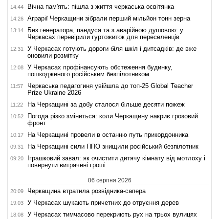
Вічна пам'ять: пішла з життя черкаська освітянка
14:44
Аграрії Черкащини зібрали перший мільйон тонн зерна
14:26
Без генератора, пандуса та з аварійною душовою: у
13:14
Черкасах перевірили гуртожиток для переселенців
У Черкасах готують дороги біля шкіл і дитсадків: де вже
12:31
оновили розмітку
У Черкасах профінансують обстеження будинку,
12:08
пошкодженого російським безпілотником
Черкаська педагогиня увійшла до топ-25 Global Teacher
11:57
Prize Ukraine 2026
На Черкащині за добу сталося більше десяти пожеж
11:22
Погода різко зміниться: коли Черкащину накриє грозовий
10:52
фронт
На Черкащині провели в останню путь прикордонника
10:17
На Черкащині сили ППО знищили російський безпілотник
09:31
Іграшковий завал: як очистити дитячу кімнату від мотлоху і
09:20
повернути витрачені гроші
06 серпня 2026
Черкащина втратила розвідника-сапера
20:09
У Черкасах шукають причетних до отруєння дерев
19:03
У Черкасах тимчасово перекриють рух на трьох вулицях
18:08