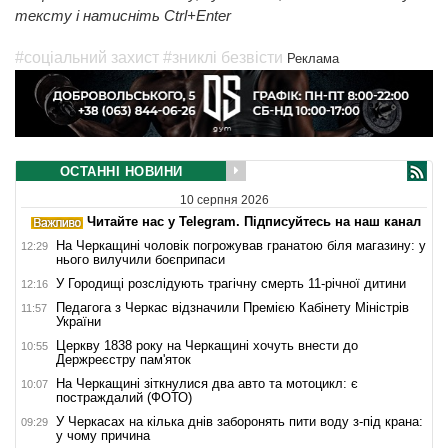
тексту і натисніть Ctrl+Enter
#соціальний захист
#зниклі безвісти
Реклама
ОСТАННІ НОВИНИ
10 серпня 2026
Читайте нас у Telegram. Підписуйтесь на наш канал
На Черкащині чоловік погрожував гранатою біля магазину: у
12:29
нього вилучили боєприпаси
У Городищі розслідують трагічну смерть 11-річної дитини
12:16
Педагога з Черкас відзначили Премією Кабінету Міністрів
11:57
України
Церкву 1838 року на Черкащині хочуть внести до
10:55
Держреєстру пам'яток
На Черкащині зіткнулися два авто та мотоцикл: є
10:07
постраждалий (ФОТО)
У Черкасах на кілька днів заборонять пити воду з-під крана:
09:29
у чому причина