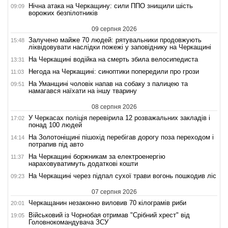
Нічна атака на Черкащину: сили ППО знищили шість
09:09
ворожих безпілотників
09 серпня 2026
Залучено майже 70 людей: рятувальники продовжують
15:48
ліквідовувати наслідки пожежі у заповіднику на Черкащині
На Черкащині водійка на смерть збила велосипедиста
13:31
Негода на Черкащині: синоптики попередили про грози
11:03
На Уманщині чоловік напав на собаку з палицею та
09:51
намагався наїхати на іншу тварину
08 серпня 2026
У Черкасах поліція перевірила 12 розважальних закладів і
17:02
понад 100 людей
На Золотоніщині пішохід перебігав дорогу поза переходом і
14:14
потрапив під авто
На Черкащині боржникам за електроенергію
11:37
нараховуватимуть додаткові кошти
На Черкащині через підпал сухої трави вогонь пошкодив ліс
09:23
07 серпня 2026
Черкащанин незаконно виловив 70 кілограмів риби
20:01
Військовий із Чорнобая отримав "Срібний хрест" від
19:05
Головнокомандувача ЗСУ