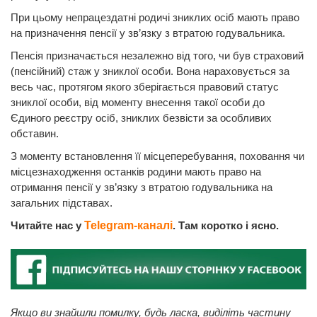
При цьому непрацездатні родичі зниклих осіб мають право
на призначення пенсії у зв’язку з втратою годувальника.
Пенсія призначається незалежно від того, чи був страховий
(пенсійний) стаж у зниклої особи. Вона нараховується за
весь час, протягом якого зберігається правовий статус
зниклої особи, від моменту внесення такої особи до
Єдиного реєстру осіб, зниклих безвісти за особливих
обставин.
З моменту встановлення її місцеперебування, поховання чи
місцезнаходження останків родини мають право на
отримання пенсії у зв’язку з втратою годувальника на
загальних підставах.
Читайте нас у
Telegram-каналі
. Там коротко і ясно.
Якщо ви знайшли помилку, будь ласка, виділіть частину