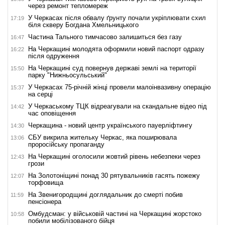
через ремонт тепломереж
У Черкасах після обвалу ґрунту почали укріплювати схил
17:19
біля скверу Богдана Хмельницького
Частина Тального тимчасово залишиться без газу
16:47
На Черкащині молодята оформили новий паспорт одразу
16:22
після одруження
На Черкащині суд повернув державі землі на території
15:50
парку "Нижньосульський"
У Черкасах 75-річній жінці провели малоінвазивну операцію
15:37
на серці
У Черкаському ТЦК відреагували на скандальне відео під
14:42
час оповіщення
Черкащина - новий центр українського пауерліфтингу
14:30
СБУ викрила жительку Черкас, яка поширювала
13:06
проросійську пропаганду
На Черкащині оголосили жовтий рівень небезпеки через
12:43
грози
На Золотоніщині понад 30 рятувальників гасять пожежу
12:07
торфовища
На Звенигородщині доглядальник до смерті побив
11:59
пенсіонера
Омбудсман: у військовій частині на Черкащині жорстоко
10:58
побили мобілізованого бійця