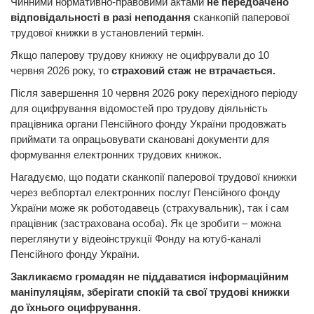
Чинними нормативно-правовими актами
не передбачено
відповідальності в разі неподання
сканкопій паперової
трудової книжки в установлений термін.
Якщо паперову трудову книжку не оцифрували до 10
червня 2026 року, то
страховий стаж не втрачається.
Після завершення 10 червня 2026 року перехідного періоду
для оцифрування відомостей про трудову діяльність
працівника органи Пенсійного фонду України продовжать
приймати та опрацьовувати скановані документи для
формування електронних трудових книжок.
Нагадуємо, що подати сканкопії паперової трудової книжки
через вебпортал електронних послуг Пенсійного фонду
України може як роботодавець (страхувальник), так і сам
працівник (застрахована особа). Як це зробити – можна
переглянути у відеоінструкції Фонду на ютуб-каналі
Пенсійного фонду України.
Закликаємо громадян не піддаватися інформаційним
маніпуляціям, зберігати спокій та свої трудові книжки
до їх
нього
оцифрування.