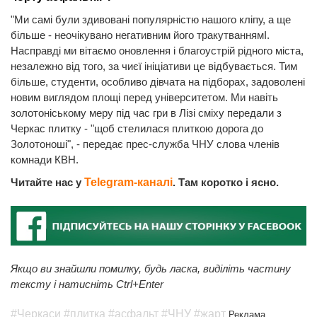
"Ми самі були здивовані популярністю нашого кліпу, а ще
більше - неочікувано негативним його тракутваннямІ.
Насправді ми вітаємо оновлення і благоустрій рідного міста,
незалежно від того, за чиєї ініціативи це відбувається. Тим
більше, студенти, особливо дівчата на підборах, задоволені
новим виглядом площі перед університетом. Ми навіть
золотоніському меру під час гри в Лізі сміху передали з
Черкас плитку - "щоб стелилася плиткою дорога до
Золотоноші", - передає прес-служба ЧНУ слова членів
комнади КВН.
Читайте нас у
Telegram-каналі
. Там коротко і ясно.
Якщо ви знайшли помилку, будь ласка, виділіть частину
тексту і натисніть Ctrl+Enter
#Черкаси
#плитка
#асфальт
#ЧНУ
#жарт
Реклама