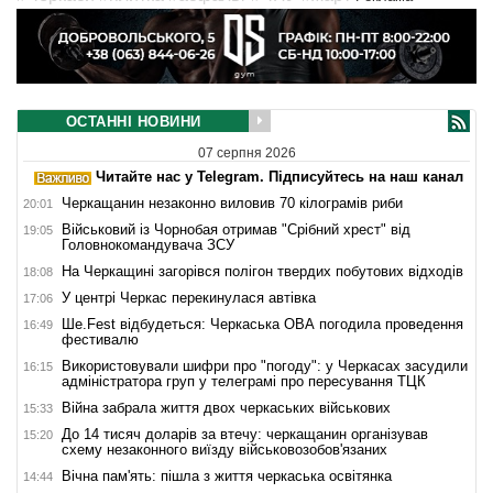
ОСТАННІ НОВИНИ
07 серпня 2026
Читайте нас у Telegram. Підписуйтесь на наш канал
Черкащанин незаконно виловив 70 кілограмів риби
20:01
Військовий із Чорнобая отримав "Срібний хрест" від
19:05
Головнокомандувача ЗСУ
На Черкащині загорівся полігон твердих побутових відходів
18:08
У центрі Черкас перекинулася автівка
17:06
Ше.Fest відбудеться: Черкаська ОВА погодила проведення
16:49
фестивалю
Використовували шифри про "погоду": у Черкасах засудили
16:15
адміністратора груп у телеграмі про пересування ТЦК
Війна забрала життя двох черкаських військових
15:33
До 14 тисяч доларів за втечу: черкащанин організував
15:20
схему незаконного виїзду військовозобов'язаних
Вічна пам'ять: пішла з життя черкаська освітянка
14:44