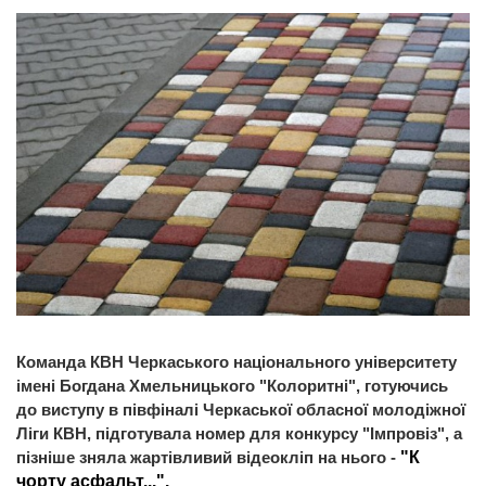
Команда КВН Черкаського національного університету
імені Богдана Хмельницького "Колоритні", готуючись
до виступу в півфіналі Черкаської обласної молодіжної
Ліги КВН, підготувала номер для конкурсу "Імпровіз", а
пізніше зняла жартівливий відеокліп на нього -
"К
чорту асфальт...".