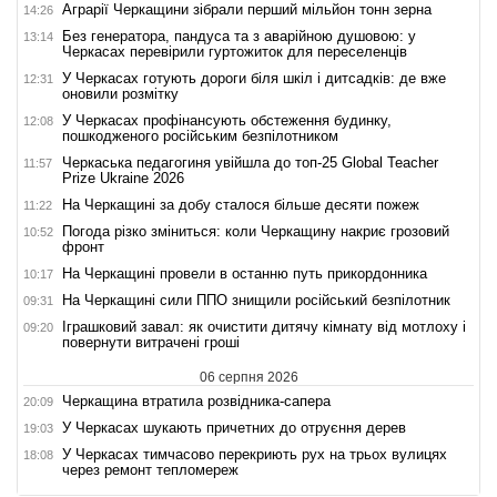
Аграрії Черкащини зібрали перший мільйон тонн зерна
14:26
Без генератора, пандуса та з аварійною душовою: у
13:14
Черкасах перевірили гуртожиток для переселенців
У Черкасах готують дороги біля шкіл і дитсадків: де вже
12:31
оновили розмітку
У Черкасах профінансують обстеження будинку,
12:08
пошкодженого російським безпілотником
Черкаська педагогиня увійшла до топ-25 Global Teacher
11:57
Prize Ukraine 2026
На Черкащині за добу сталося більше десяти пожеж
11:22
Погода різко зміниться: коли Черкащину накриє грозовий
10:52
фронт
На Черкащині провели в останню путь прикордонника
10:17
На Черкащині сили ППО знищили російський безпілотник
09:31
Іграшковий завал: як очистити дитячу кімнату від мотлоху і
09:20
повернути витрачені гроші
06 серпня 2026
Черкащина втратила розвідника-сапера
20:09
У Черкасах шукають причетних до отруєння дерев
19:03
У Черкасах тимчасово перекриють рух на трьох вулицях
18:08
через ремонт тепломереж