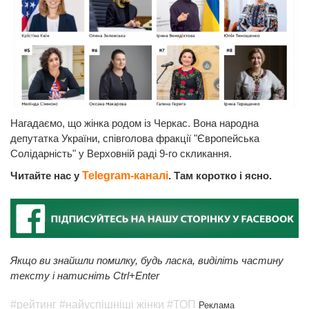
Нагадаємо, що жінка родом із Черкас. Вона народна
депутатка України, співголова фракції "Європейська
Солідарність" у Верховній раді 9-го скликання.
Читайте нас у
Telegram-каналі
. Там коротко і ясно.
Якщо ви знайшли помилку, будь ласка, виділіть частину
тексту і натисніть Ctrl+Enter
#рейтинг
#найуспішніші жінки
#ТОП
Реклама