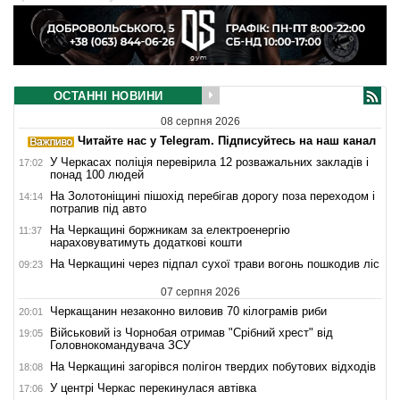
ОСТАННІ НОВИНИ
08 серпня 2026
Читайте нас у Telegram. Підписуйтесь на наш канал
У Черкасах поліція перевірила 12 розважальних закладів і
17:02
понад 100 людей
На Золотоніщині пішохід перебігав дорогу поза переходом і
14:14
потрапив під авто
На Черкащині боржникам за електроенергію
11:37
нараховуватимуть додаткові кошти
На Черкащині через підпал сухої трави вогонь пошкодив ліс
09:23
07 серпня 2026
Черкащанин незаконно виловив 70 кілограмів риби
20:01
Військовий із Чорнобая отримав "Срібний хрест" від
19:05
Головнокомандувача ЗСУ
На Черкащині загорівся полігон твердих побутових відходів
18:08
У центрі Черкас перекинулася автівка
17:06