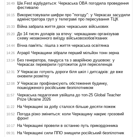
Ше.Fest відбудеться: Черкаська ОВА погодила проведення
16:49
фестивалю
Використовували шифри про "погоду": у Черкасах засудили
16:15
адміністратора груп у телеграмі про пересування ТЦК
Війна забрала життя двох черкаських військових
15:33
До 14 тисяч доларів за втечу: черкащанин організував
15:20
схему незаконного виїзду військовозобов'язаних
Вічна пам'ять: пішла з життя черкаська освітянка
14:44
Аграрії Черкащини зібрали перший мільйон тонн зерна
14:26
Без генератора, пандуса та з аварійною душовою: у
13:14
Черкасах перевірили гуртожиток для переселенців
У Черкасах готують дороги біля шкіл і дитсадків: де вже
12:31
оновили розмітку
У Черкасах профінансують обстеження будинку,
12:08
пошкодженого російським безпілотником
Черкаська педагогиня увійшла до топ-25 Global Teacher
11:57
Prize Ukraine 2026
На Черкащині за добу сталося більше десяти пожеж
11:22
Погода різко зміниться: коли Черкащину накриє грозовий
10:52
фронт
На Черкащині провели в останню путь прикордонника
10:17
На Черкащині сили ППО знищили російський безпілотник
09:31