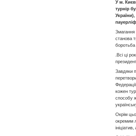
У м. Киє
турнір б
України)
пауерліф
Змагання 
становa т
боротьба 
.Всі ці р
президент
Завдяки п
перетвори
Федерації
кожен тур
способу ж
українськ
Окрім цьо
окремим л
ініціатив