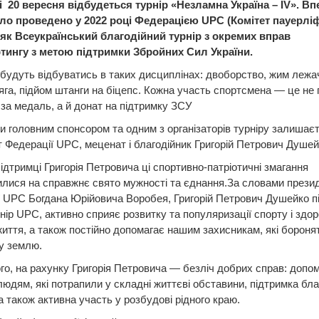
ві 20 вересня відбудеться турнір «Незламна Україна – IV». В
уло проведено у 2022 році Федерацією UPC (Комітет пауерлі
, як Всеукраїнський благодійний турнір з окремих вправ
тингу з метою підтримки Збройних Сил України.
будуть відбуватись в таких дисциплінах: двоборство, жим лежа
яга, підйом штанги на біцепс. Кожна участь спортсмена — це не 
за медаль, а й донат на підтримку ЗСУ
оки головним спонсором та одним з організаторів турніру залишаєт
 Федерації UPC, меценат і благодійник Григорій Петрович Душей
ідтримці Григорія Петровича ці спортивно-патріотичні змагання
лися на справжнє свято мужності та єднання.За словами прези
 UPC Богдана Юрійовича Воробея, Григорій Петрович Душейко п
нір UPC, активно сприяє розвитку та популяризації спорту і здор
иття, а також постійно допомагає нашим захисникам, які бороня
у землю.
го, на рахунку Григорія Петровича — безліч добрих справ: допо
юдям, які потрапили у складні життєві обставини, підтримка бла
, а також активна участь у розбудові рідного краю.