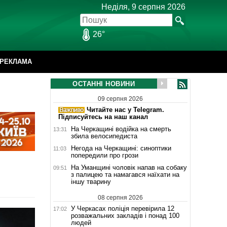
Неділя, 9 серпня 2026
26°
РЕКЛАМА
ОСТАННІ НОВИНИ
09 серпня 2026
Читайте нас у Telegram.
Підписуйтесь на наш канал
На Черкащині водійка на смерть
13:31
збила велосипедиста
Негода на Черкащині: синоптики
11:03
попередили про грози
На Уманщині чоловік напав на собаку
09:51
з палицею та намагався наїхати на
іншу тварину
08 серпня 2026
У Черкасах поліція перевірила 12
17:02
розважальних закладів і понад 100
людей