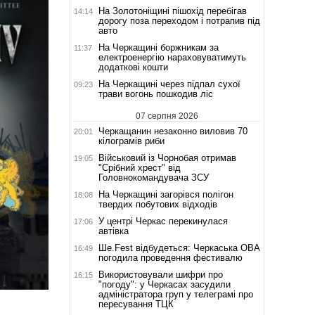
На Золотоніщині пішохід перебігав
14:14
дорогу поза переходом і потрапив під
авто
На Черкащині боржникам за
11:37
електроенергію нараховуватимуть
додаткові кошти
На Черкащині через підпал сухої
09:23
трави вогонь пошкодив ліс
07 серпня 2026
Черкащанин незаконно виловив 70
20:01
кілограмів риби
Військовий із Чорнобая отримав
19:05
"Срібний хрест" від
Головнокомандувача ЗСУ
На Черкащині загорівся полігон
18:08
твердих побутових відходів
У центрі Черкас перекинулася
17:06
автівка
Ше.Fest відбудеться: Черкаська ОВА
16:49
погодила проведення фестивалю
Використовували шифри про
16:15
"погоду": у Черкасах засудили
адміністратора груп у телеграмі про
пересування ТЦК