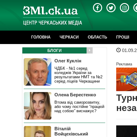
ГОЛОВНА
ЧЕРКАСИ
ОБЛАСТЬ
ГРОШІ
01.09.2
БЛОГИ
Олег Куклін
Реклама
ЧДБК - №1 серед
коледжів України за
результатами НМТ та №2
серед ліцеїв Черкащини
Олена Берестенко
Турн
Втома від саморозвитку,
неза
або чому постійне “працюй
над собою” виснажує?
Віталій
Войцехівський