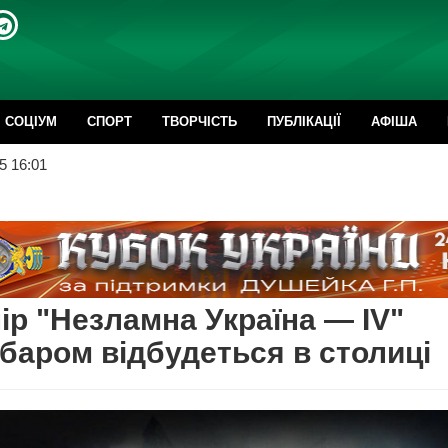
CОЦІУМ
СПОРТ
ТВОРЧІСТЬ
ПУБЛІКАЦІЇ
АФІША
5 16:01
ір "Незламна Україна — IV"
баром відбудеться в столиці