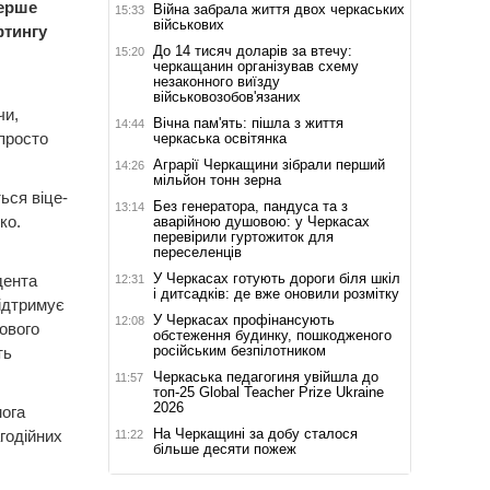
перше
Війна забрала життя двох черкаських
15:33
військових
фтингу
До 14 тисяч доларів за втечу:
15:20
черкащанин організував схему
незаконного виїзду
військовозобов'язаних
чи,
Вічна пам'ять: пішла з життя
14:44
просто
черкаська освітянка
Аграрії Черкащини зібрали перший
14:26
мільйон тонн зерна
ься віце-
Без генератора, пандуса та з
13:14
ко.
аварійною душовою: у Черкасах
перевірили гуртожиток для
переселенців
У Черкасах готують дороги біля шкіл
дента
12:31
і дитсадків: де вже оновили розмітку
ідтримує
У Черкасах профінансують
12:08
ового
обстеження будинку, пошкодженого
російським безпілотником
ть
Черкаська педагогиня увійшла до
11:57
топ-25 Global Teacher Prize Ukraine
2026
мога
На Черкащині за добу сталося
годійних
11:22
більше десяти пожеж