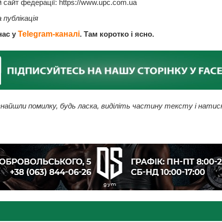
 сайт федерації: https://www.upc.com.ua
 публікація
нас у
Telegram-каналі
. Там коротко і ясно.
найшли помилку, будь ласка, виділіть частину тексту і натис