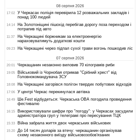
08 серпня 2026
У Черкасах поліція перевірила 12 розважальних закладів і
17:02
понад 100 людей
На Золотоніщині пішохід перебігав дорогу поза переходом і
14:14
потрапив під авто
На Черкащині боржникам за електроенергію
11:37
нараховуватимуть додаткові кошти
На Черкащині через підпал сухої трави вогонь пошкодив ліс
09:23
07 серпня 2026
Черкащанин незаконно виловив 70 кілограмів риби
20:01
Військовий із Чорнобая отримав "Срібний хрест" від
19:05
Головнокомандувача ЗСУ
На Черкащині загорівся полігон твердих побутових відходів
18:08
У центрі Черкас перекинулася автівка
17:06
Ше.Fest відбудеться: Черкаська ОВА погодила проведення
16:49
фестивалю
Використовували шифри про "погоду": у Черкасах засудили
16:15
адміністратора груп у телеграмі про пересування ТЦК
Війна забрала життя двох черкаських військових
15:33
До 14 тисяч доларів за втечу: черкащанин організував
15:20
схему незаконного виїзду військовозобов'язаних