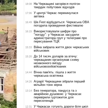
На Черкащині загорівся полігон
18:08
твердих побутових відходів
У центрі Черкас перекинулася
17:06
автівка
Ше.Fest відбудеться: Черкаська ОВА
16:49
погодила проведення фестивалю
Використовували шифри про
16:15
"погоду": у Черкасах засудили
адміністратора груп у телеграмі про
пересування ТЦК
Війна забрала життя двох черкаських
15:33
військових
До 14 тисяч доларів за втечу:
15:20
черкащанин організував схему
незаконного виїзду
військовозобов'язаних
Вічна пам'ять: пішла з життя
14:44
черкаська освітянка
Аграрії Черкащини зібрали перший
14:26
мільйон тонн зерна
Без генератора, пандуса та з
13:14
аварійною душовою: у Черкасах
перевірили гуртожиток для
переселенців
У Черкасах готують дороги біля шкіл
12:31