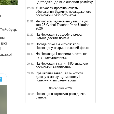
і дитсадків: де вже оновили розмітку
У Черкасах профінансують
12:08
обстеження будинку, пошкодженого
російським безпілотником
х
Черкаська педагогиня увійшла до
11:57
топ-25 Global Teacher Prize Ukraine
2026
 Фейсбуці.
На Черкащині за добу сталося
11:22
ням
більше десяти пожеж
цієї
Погода різко зміниться: коли
10:52
Черкащину накриє грозовий фронт
ї
На Черкащині провели в останню
каської
10:17
путь прикордонника
На Черкащині сили ППО знищили
09:31
російський безпілотник
Іграшковий завал: як очистити
09:20
дитячу кімнату від мотлоху і
повернути витрачені гроші
06 серпня 2026
Черкащина втратила розвідника-
20:09
сапера