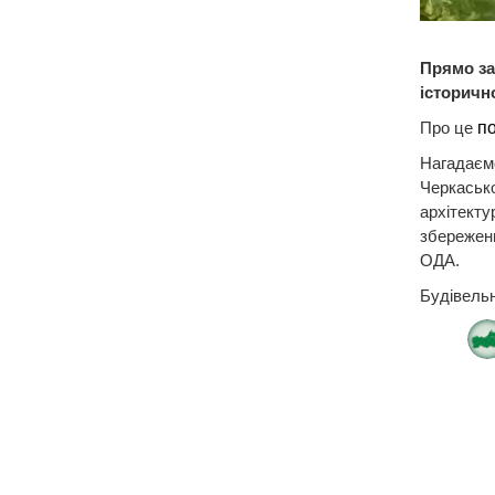
Прямо за
історичн
Про це
по
Нагадаємо
Черкасько
архітекту
збереженн
ОДА.
Будівельн