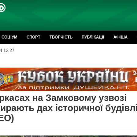
CОЦІУМ
СПОРТ
ТВОРЧІСТЬ
ПУБЛІКАЦІЇ
АФІША
4 12:27
ркасах на Замковому узвозі
ирають дах історичної будівл
ЕО)