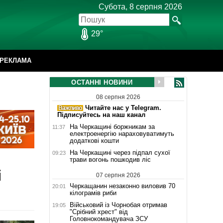
Субота, 8 серпня 2026
29°
РЕКЛАМА
ОСТАННІ НОВИНИ
08 серпня 2026
Читайте нас у Telegram.
Підписуйтесь на наш канал
На Черкащині боржникам за
11:37
електроенергію нараховуватимуть
додаткові кошти
На Черкащині через підпал сухої
09:23
трави вогонь пошкодив ліс
і
07 серпня 2026
Черкащанин незаконно виловив 70
20:01
кілограмів риби
Військовий із Чорнобая отримав
19:05
"Срібний хрест" від
Головнокомандувача ЗСУ