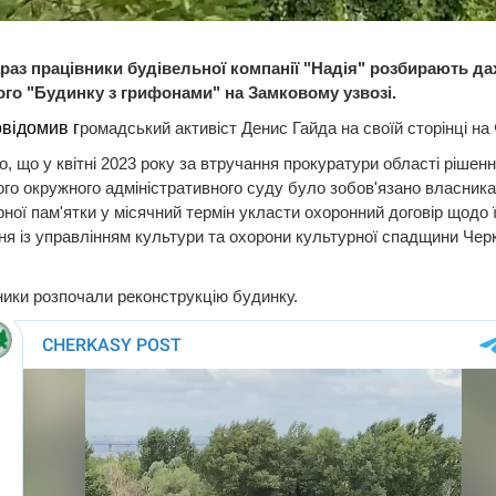
раз працівники будівельної компанії "Надія" розбирають да
ого "Будинку з грифонами" на Замковому узвозі.
відомив г
ромадський активіст Денис Гайда на своїй сторінці на
, що у квітні 2023 року за втручання прокуратури області рішен
го окружного адміністративного суду було зобов'язано власника 
рної пам'ятки у місячний термін укласти охоронний договір щодо ї
я із управлінням культури та охорони культурної спадщини Чер
ики розпочали реконструкцію будинку.