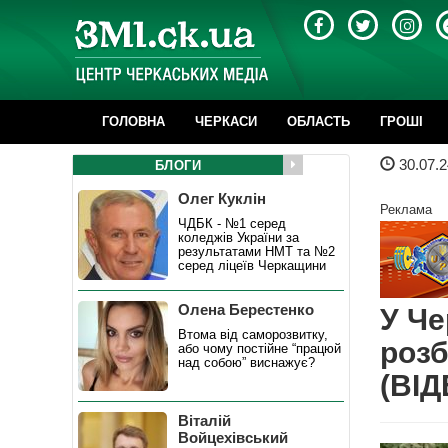
ГОЛОВНА
ЧЕРКАСИ
ОБЛАСТЬ
ГРОШІ
30.07.2
БЛОГИ
Олег Куклін
Реклама
ЧДБК - №1 серед
коледжів України за
результатами НМТ та №2
серед ліцеїв Черкащини
Олена Берестенко
У Че
Втома від саморозвитку,
розб
або чому постійне “працюй
над собою” виснажує?
(ВІД
Віталій
Войцехівський