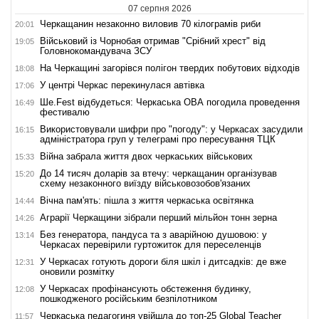
07 серпня 2026
Черкащанин незаконно виловив 70 кілограмів риби
20:01
Військовий із Чорнобая отримав "Срібний хрест" від
19:05
Головнокомандувача ЗСУ
На Черкащині загорівся полігон твердих побутових відходів
18:08
У центрі Черкас перекинулася автівка
17:06
Ше.Fest відбудеться: Черкаська ОВА погодила проведення
16:49
фестивалю
Використовували шифри про "погоду": у Черкасах засудили
16:15
адміністратора груп у телеграмі про пересування ТЦК
Війна забрала життя двох черкаських військових
15:33
До 14 тисяч доларів за втечу: черкащанин організував
15:20
схему незаконного виїзду військовозобов'язаних
Вічна пам'ять: пішла з життя черкаська освітянка
14:44
Аграрії Черкащини зібрали перший мільйон тонн зерна
14:26
Без генератора, пандуса та з аварійною душовою: у
13:14
Черкасах перевірили гуртожиток для переселенців
У Черкасах готують дороги біля шкіл і дитсадків: де вже
12:31
оновили розмітку
У Черкасах профінансують обстеження будинку,
12:08
пошкодженого російським безпілотником
Черкаська педагогиня увійшла до топ-25 Global Teacher
11:57