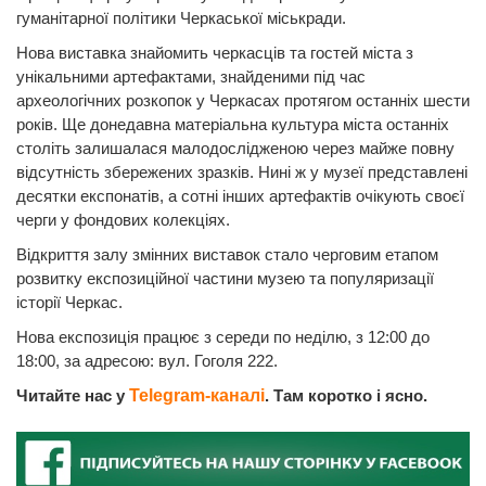
гуманітарної політики Черкаської міськради.
Нова виставка знайомить черкасців та гостей міста з
унікальними артефактами, знайденими під час
археологічних розкопок у Черкасах протягом останніх шести
років. Ще донедавна матеріальна культура міста останніх
століть залишалася малодослідженою через майже повну
відсутність збережених зразків. Нині ж у музеї представлені
десятки експонатів, а сотні інших артефактів очікують своєї
черги у фондових колекціях.
Відкриття залу змінних виставок стало черговим етапом
розвитку експозиційної частини музею та популяризації
історії Черкас.
Нова експозиція працює з середи по неділю, з 12:00 до
18:00, за адресою: вул. Гоголя 222.
Читайте нас у
Telegram-каналі
. Там коротко і ясно.