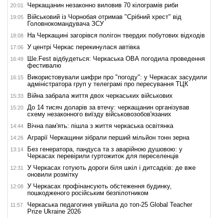
Черкащанин незаконно виловив 70 кілограмів риби
20:01
Військовий із Чорнобая отримав "Срібний хрест" від
19:05
Головнокомандувача ЗСУ
На Черкащині загорівся полігон твердих побутових відходів
18:08
У центрі Черкас перекинулася автівка
17:06
Ше.Fest відбудеться: Черкаська ОВА погодила проведення
16:49
фестивалю
Використовували шифри про "погоду": у Черкасах засудили
16:15
адміністратора груп у телеграмі про пересування ТЦК
Війна забрала життя двох черкаських військових
15:33
До 14 тисяч доларів за втечу: черкащанин організував
15:20
схему незаконного виїзду військовозобов'язаних
Вічна пам'ять: пішла з життя черкаська освітянка
14:44
Аграрії Черкащини зібрали перший мільйон тонн зерна
14:26
Без генератора, пандуса та з аварійною душовою: у
13:14
Черкасах перевірили гуртожиток для переселенців
У Черкасах готують дороги біля шкіл і дитсадків: де вже
12:31
оновили розмітку
У Черкасах профінансують обстеження будинку,
12:08
пошкодженого російським безпілотником
Черкаська педагогиня увійшла до топ-25 Global Teacher
11:57
Prize Ukraine 2026