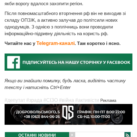
якби ворогу вдалося захопити регіон.
Після повномасштабного вторгнення рф він не виходив зі
складу ОПЗЖ, а активно залучав до політсили нових
однодумців. З однією з поплічниць вони проводили
інформаційно-підривну діяльність на користь рф.
Читайте нас у
Telegram-каналі
. Там коротко і ясно.
Якщо ви знайшли помилку, будь ласка, виділіть частину
тексту і натисніть Ctrl+Enter
#депутат
#зрада
#СІЗО
#війна
#активісти
Реклама
ОСТАННІ НОВИНИ