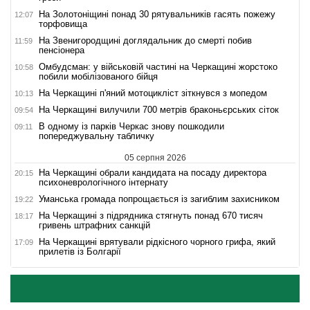
На Золотоніщині понад 30 рятувальників гасять пожежу
12:07
торфовища
На Звенигородщині доглядальник до смерті побив
11:59
пенсіонера
Омбудсман: у військовій частині на Черкащині жорстоко
10:58
побили мобілізованого бійця
На Черкащині п'яний мотоцикліст зіткнувся з мопедом
10:13
На Черкащині вилучили 700 метрів браконьєрських сіток
09:54
В одному із парків Черкас знову пошкодили
09:11
попереджувальну табличку
05 серпня 2026
На Черкащині обрали кандидата на посаду директора
20:15
психоневрологічного інтернату
Уманська громада попрощається із загиблим захисником
19:22
На Черкащині з підрядника стягнуть понад 670 тисяч
18:17
гривень штрафних санкцій
На Черкащині врятували рідкісного чорного грифа, який
17:09
прилетів із Болгарії