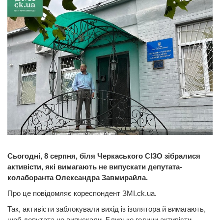
Сьогодні, 8 серпня, біля Черкаського СІЗО зібралися
активісти, які вимагають не випускати депутата-
колаборанта Олександра Завмирайла.
Про це повідомляє кореспондент ЗМІ.ck.ua.
Так, активісти заблокували вихід із ізолятора й вимагають,
щоб депутата не випускали. Близько години активісти