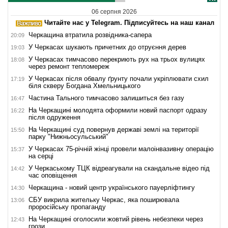
06 серпня 2026
Читайте нас у Telegram. Підписуйтесь на наш канал
Черкащина втратила розвідника-сапера
20:09
У Черкасах шукають причетних до отруєння дерев
19:03
У Черкасах тимчасово перекриють рух на трьох вулицях
18:08
через ремонт тепломереж
У Черкасах після обвалу ґрунту почали укріплювати схил
17:19
біля скверу Богдана Хмельницького
Частина Тального тимчасово залишиться без газу
16:47
На Черкащині молодята оформили новий паспорт одразу
16:22
після одруження
На Черкащині суд повернув державі землі на території
15:50
парку "Нижньосульський"
У Черкасах 75-річній жінці провели малоінвазивну операцію
15:37
на серці
У Черкаському ТЦК відреагували на скандальне відео під
14:42
час оповіщення
Черкащина - новий центр українського пауерліфтингу
14:30
СБУ викрила жительку Черкас, яка поширювала
13:06
проросійську пропаганду
На Черкащині оголосили жовтий рівень небезпеки через
12:43
грози