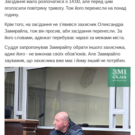
Засідання мало розпочатися о 14:00, але перед цим
оголосили повітряну тривогу. Тож його перенесли на понад
годину.
Крім того, на засідання не з'явився захисник Олександра
Замирайла, тож він просив, аби засідання перенесли. За
його словами, адвокат перебуває наразі за межами міста.
Суддя запропонував Замирайлу обрати іншого захисника,
адже його - не виконав своїх обов’язків. Але Замирайло
зауважив, що захисника вже має і йому інший не потрібен.