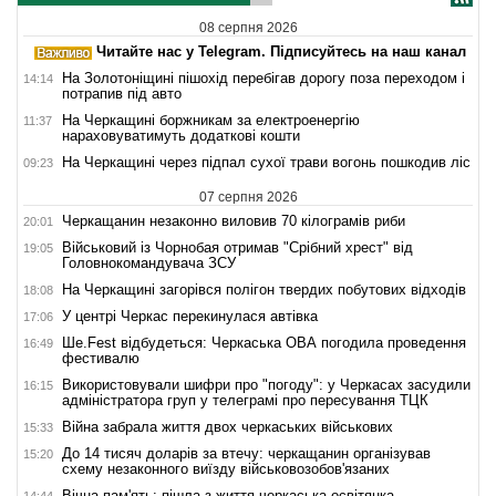
08 серпня 2026
Читайте нас у Telegram. Підписуйтесь на наш канал
На Золотоніщині пішохід перебігав дорогу поза переходом і
14:14
потрапив під авто
На Черкащині боржникам за електроенергію
11:37
нараховуватимуть додаткові кошти
На Черкащині через підпал сухої трави вогонь пошкодив ліс
09:23
07 серпня 2026
Черкащанин незаконно виловив 70 кілограмів риби
20:01
Військовий із Чорнобая отримав "Срібний хрест" від
19:05
Головнокомандувача ЗСУ
На Черкащині загорівся полігон твердих побутових відходів
18:08
У центрі Черкас перекинулася автівка
17:06
Ше.Fest відбудеться: Черкаська ОВА погодила проведення
16:49
фестивалю
Використовували шифри про "погоду": у Черкасах засудили
16:15
адміністратора груп у телеграмі про пересування ТЦК
Війна забрала життя двох черкаських військових
15:33
До 14 тисяч доларів за втечу: черкащанин організував
15:20
схему незаконного виїзду військовозобов'язаних
Вічна пам'ять: пішла з життя черкаська освітянка