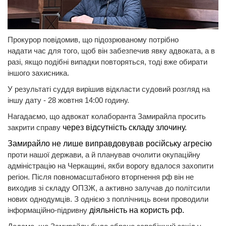
Прокурор повідомив, що підозрюваному потрібно
надати час для того, щоб він забезпечив явку адвоката, а в
разі, якщо подібні випадки повторяться, тоді вже обирати
іншого захисника.
У результаті суддя вирішив відкласти судовий розгляд на
іншу дату - 28 жовтня 14:00 годину.
Нагадаємо, що адвокат колаборанта Замирайла просить
закрити справу
через відсутність складу злочину.
Замирайло не лише виправдовував російську агресію
проти нашої держави, а й планував очолити окупаційну
адміністрацію на Черкащині, якби ворогу вдалося захопити
регіон. Після повномасштабного вторгнення рф він не
виходив зі складу ОПЗЖ, а активно залучав до політсили
нових однодумців. З однією з поплічниць вони проводили
інформаційно-підривну
діяльність на користь рф.