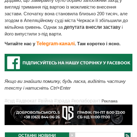
Додамо, що Замирайлу було обрано запобіжний захід у
вигляді тримання під вартою із можливістю внесення
застави. Спочатку вона становила близько 200 тисяч, але
згодом в Апеляційному суді міста Черкаси її збільшили до
мільйона гривень. Однак за
депутата внесли заставу
і
його випустили з-під варти.
Читайте нас у
Telegram-каналі
. Там коротко і ясно.
Якщо ви знайшли помилку, будь ласка, виділіть частину
тексту і натисніть Ctrl+Enter
#суд
#адвокат
#війна
#зрада
#колаборант
Реклама
ОСТАННІ НОВИНИ