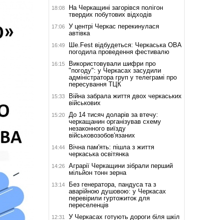
На Черкащині загорівся полігон
18:08
твердих побутових відходів
У центрі Черкас перекинулася
17:06
автівка
Ше.Fest відбудеться: Черкаська ОВА
16:49
погодила проведення фестивалю
Використовували шифри про
16:15
"погоду": у Черкасах засудили
адміністратора груп у телеграмі про
пересування ТЦК
Війна забрала життя двох черкаських
15:33
військових
До 14 тисяч доларів за втечу:
15:20
черкащанин організував схему
незаконного виїзду
військовозобов'язаних
Вічна пам'ять: пішла з життя
14:44
черкаська освітянка
Аграрії Черкащини зібрали перший
14:26
мільйон тонн зерна
Без генератора, пандуса та з
13:14
аварійною душовою: у Черкасах
перевірили гуртожиток для
переселенців
У Черкасах готують дороги біля шкіл
12:31