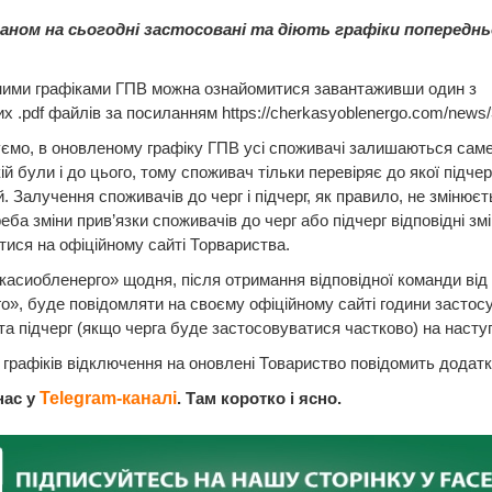
аном на сьогодні застосовані та діють графіки попереднь
ними графіками ГПВ можна ознайомитися завантаживши один з
их .pdf файлів за посиланням https://cherkasyoblenergo.com/news
мо, в оновленому графіку ГПВ усі споживачі залишаються саме 
кій були і до цього, тому cпоживач тільки перевіряє до якої підчер
. Залучення cпоживачів до черг і підчерг, як правило, не змінює
еба зміни прив’язки споживачів до черг або підчерг відповідні зм
тися на офіційному сайті Торвариства.
асиобленерго» щодня, після отримання відповідної команди від
о», буде повідомляти на своєму офіційному сайті години застос
та підчерг (якщо черга буде застосовуватися частково) на насту
 графіків відключення на оновлені Товариство повідомить додатк
нас у
Telegram-каналі
. Там коротко і ясно.