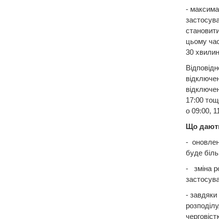
- максима
застосув
становити
цьому час
30 хвилин
Відповідн
відключен
відключен
17:00 тощ
о 09:00, 1
Що дають
- оновлен
буде біль
- зміна р
застосува
- завдяки
розподілу
черговіст