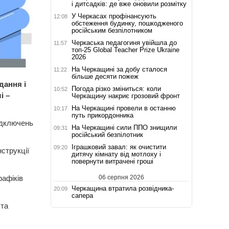
і дитсадків: де вже оновили розмітку
У Черкасах профінансують
12:08
обстеження будинку, пошкодженого
російським безпілотником
Черкаська педагогиня увійшла до
11:57
топ-25 Global Teacher Prize Ukraine
2026
На Черкащині за добу сталося
11:22
більше десяти пожеж
дання і
Погода різко зміниться: коли
10:52
і –
Черкащину накриє грозовий фронт
На Черкащині провели в останню
10:17
путь прикордонника
ідключень
На Черкащині сили ППО знищили
09:31
російський безпілотник
Іграшковий завал: як очистити
09:20
струкції
дитячу кімнату від мотлоху і
повернути витрачені гроші
06 серпня 2026
рафіків
Черкащина втратила розвідника-
20:09
сапера
 та