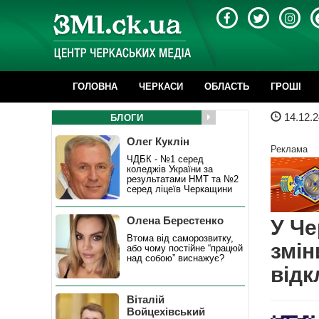
ГОЛОВНА
ЧЕРКАСИ
ОБЛАСТЬ
ГРОШІ
14.12.2
БЛОГИ
Олег Куклін
Реклама
ЧДБК - №1 серед
коледжів України за
результатами НМТ та №2
серед ліцеїв Черкащини
Олена Берестенко
У Че
Втома від саморозвитку,
змін
або чому постійне “працюй
над собою” виснажує?
від
Віталій
Войцехівський