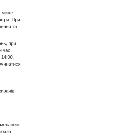
е може
ітря. При
чення та
нь, при
й час
14:00,
очинатися
живачів
 механізм
іткою