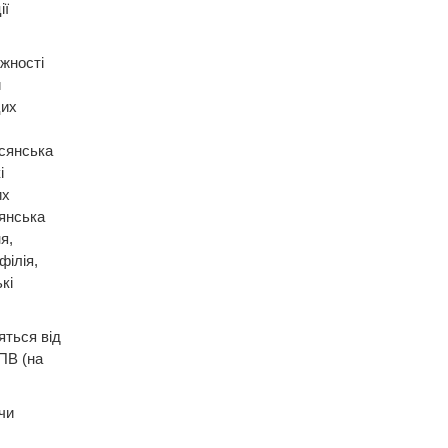
ії
ужності
и
цих
исянська
і
их
’янська
я,
філія,
кі
яться від
ПВ (на
чи