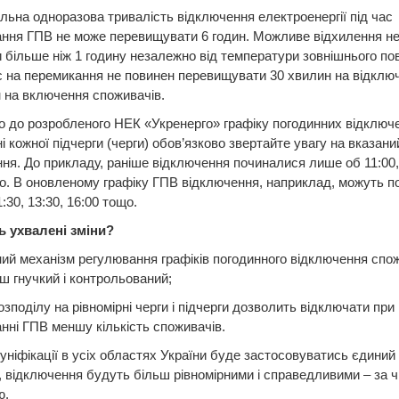
льна одноразова тривалість відключення електроенергії під час
ання ГПВ не може перевищувати 6 годин. Можливе відхилення н
 більше ніж 1 годину незалежно від температури зовнішнього пов
 на перемикання не повинен перевищувати 30 хвилин на відклю
 на включення споживачів.
о до розробленого НЕК «Укренерго» графіку погодинних відключе
і кожної підчерги (черги) обов’язково звертайте увагу на вказани
ня. До прикладу, раніше відключення починалися лише об 11:00, 
о. В оновленому графіку ГПВ відключення, наприклад, можуть п
1:30, 13:30, 16:00 тощо.
 ухвалені зміни?
ий механізм регулювання графіків погодинного відключення спо
ш гнучкий і контрольований;
озподілу на рівномірні черги і підчерги дозволить відключати при
нні ГПВ меншу кількість споживачів.
 уніфікації в усіх областях України буде застосовуватись єдиний
, відключення будуть більш рівномірними і справедливими – за ч
ю.