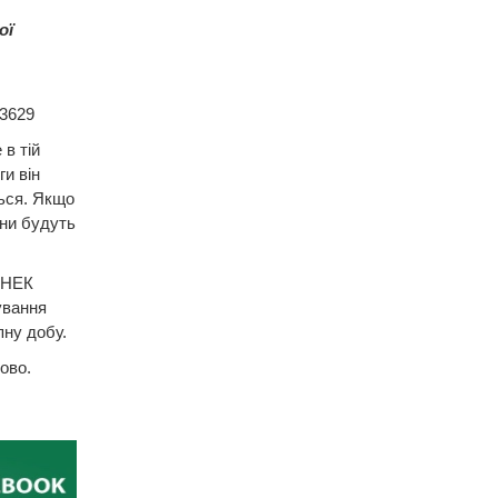
ої
/3629
в тій
ги він
ться. Якщо
іни будуть
 НЕК
ування
пну добу.
ово.