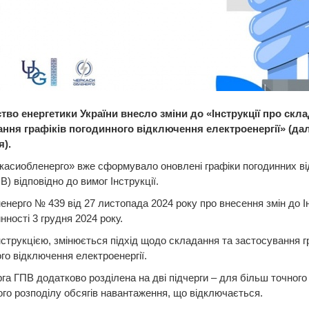
тво енергетики України внесло зміни до «Інструкції про скла
ання графіків погодинного відключення електроенергії» (дал
я).
касиобленерго» вже сформувало оновлені графіки погодинних в
ПВ) відповідно до вимог Інструкції.
енерго № 439 від 27 листопада 2024 року про внесення змін до Ін
нності 3 грудня 2024 року.
Інструкцією, змінюється підхід щодо складання та застосування г
го відключення електроенергії.
га ГПВ додатково розділена на дві підчерги – для більш точного
ого розподілу обсягів навантаження, що відключається.