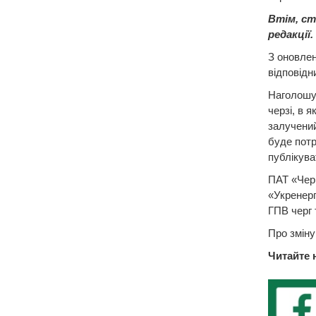
Втім, ст
редакції.
З оновле
відповідн
Наголошує
черзі, в я
залучений
буде потр
публікува
ПАТ «Черк
«Укренерг
ГПВ черг 
Про зміну
Читайте 