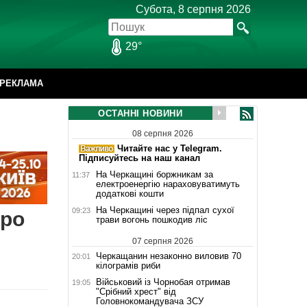
Субота, 8 серпня 2026
29°
РЕКЛАМА
ОСТАННІ НОВИНИ
08 серпня 2026
Читайте нас у Telegram.
Підписуйтесь на наш канал
На Черкащині боржникам за
11:37
електроенергію нараховуватимуть
додаткові кошти
На Черкащині через підпал сухої
09:23
про
трави вогонь пошкодив ліс
07 серпня 2026
Черкащанин незаконно виловив 70
20:01
кілограмів риби
Військовий із Чорнобая отримав
19:05
"Срібний хрест" від
Головнокомандувача ЗСУ