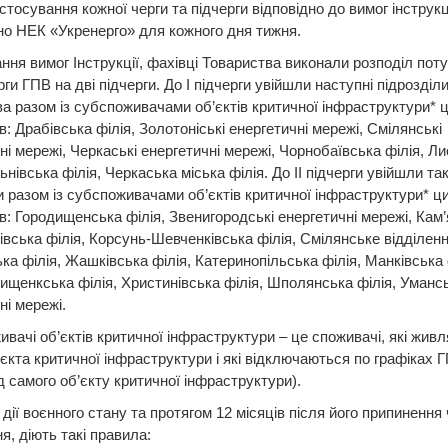
стосування кожної черги та підчерги відповідно до вимог інструкц
о НЕК «Укренерго» для кожного дня тижня.
ння вимог Інструкції, фахівці Товариства виконали розподіл пот
рги ГПВ на дві підчерги. До І підчерги увійшли наступні підрозділ
а разом із субспоживачами об’єктів критичної інфраструктури* 
ів: Драбівська філія, Золотоніські енергетичні мережі, Смілянські
ні мережі, Черкаські енергетичні мережі, Чорнобаївська філія, Л
ьнівська філія, Черкаська міська філія. До ІІ підчерги увійшли так
и разом із субспоживачами об’єктів критичної інфраструктури* ц
ів: Городищенська філія, Звенигородські енергетичні мережі, Кам
нівська філія, Корсунь-Шевченківська філія, Смілянське відділенн
ка філія, Жашківська філія, Катеринопільська філія, Манківська 
щенкська філія, Христинівська філія, Шполянська філія, Умансь
ні мережі.
ивачі об’єктів критичної інфраструктури – це споживачі, які живл
єкта критичної інфраструктури і які відключаються по графіках Г
ід самого об’єкту критичної інфраструктури).
 дії воєнного стану та протягом 12 місяців після його припинення 
я, діють такі правила: