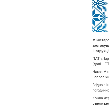
Міністерс
застосув
Інструкці
ПАТ «Чер
(далі – Г
Наказ Мін
набрав чи
Згідно з 
погодинно
Кожна чер
рівномірн