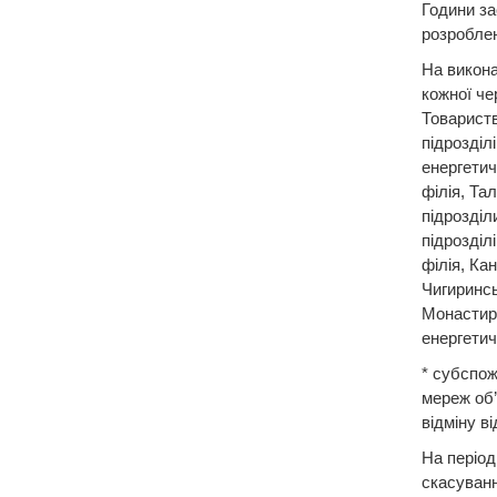
Години за
розроблен
На викона
кожної че
Товариств
підрозділ
енергетич
філія, Тал
підрозділ
підрозділ
філія, Ка
Чигиринсь
Монастири
енергетич
* субспож
мереж об’
відміну в
На період
скасуванн