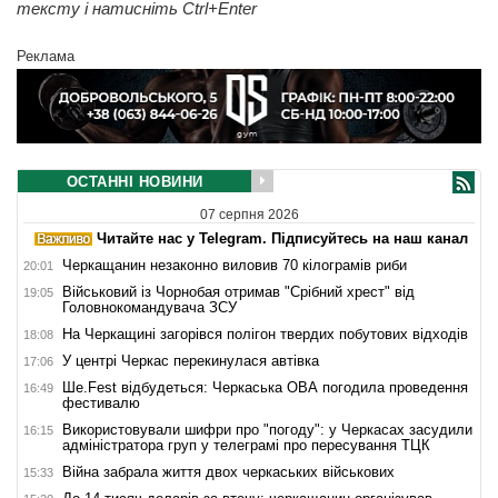
тексту і натисніть Ctrl+Enter
Реклама
ОСТАННІ НОВИНИ
07 серпня 2026
Читайте нас у Telegram. Підписуйтесь на наш канал
Черкащанин незаконно виловив 70 кілограмів риби
20:01
Військовий із Чорнобая отримав "Срібний хрест" від
19:05
Головнокомандувача ЗСУ
На Черкащині загорівся полігон твердих побутових відходів
18:08
У центрі Черкас перекинулася автівка
17:06
Ше.Fest відбудеться: Черкаська ОВА погодила проведення
16:49
фестивалю
Використовували шифри про "погоду": у Черкасах засудили
16:15
адміністратора груп у телеграмі про пересування ТЦК
Війна забрала життя двох черкаських військових
15:33