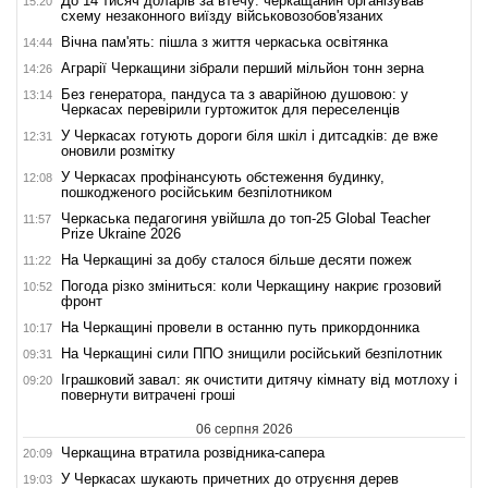
До 14 тисяч доларів за втечу: черкащанин організував
15:20
схему незаконного виїзду військовозобов'язаних
Вічна пам'ять: пішла з життя черкаська освітянка
14:44
Аграрії Черкащини зібрали перший мільйон тонн зерна
14:26
Без генератора, пандуса та з аварійною душовою: у
13:14
Черкасах перевірили гуртожиток для переселенців
У Черкасах готують дороги біля шкіл і дитсадків: де вже
12:31
оновили розмітку
У Черкасах профінансують обстеження будинку,
12:08
пошкодженого російським безпілотником
Черкаська педагогиня увійшла до топ-25 Global Teacher
11:57
Prize Ukraine 2026
На Черкащині за добу сталося більше десяти пожеж
11:22
Погода різко зміниться: коли Черкащину накриє грозовий
10:52
фронт
На Черкащині провели в останню путь прикордонника
10:17
На Черкащині сили ППО знищили російський безпілотник
09:31
Іграшковий завал: як очистити дитячу кімнату від мотлоху і
09:20
повернути витрачені гроші
06 серпня 2026
Черкащина втратила розвідника-сапера
20:09
У Черкасах шукають причетних до отруєння дерев
19:03