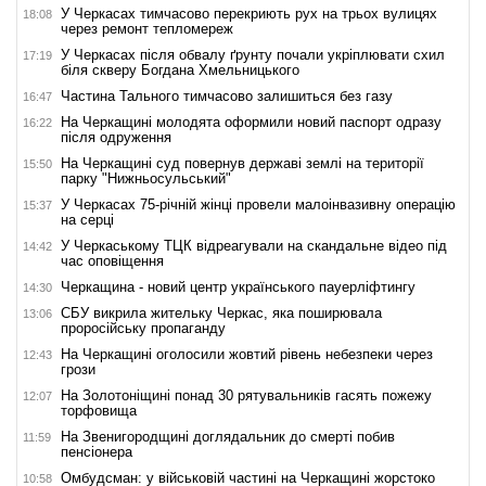
У Черкасах тимчасово перекриють рух на трьох вулицях
18:08
через ремонт тепломереж
У Черкасах після обвалу ґрунту почали укріплювати схил
17:19
біля скверу Богдана Хмельницького
Частина Тального тимчасово залишиться без газу
16:47
На Черкащині молодята оформили новий паспорт одразу
16:22
після одруження
На Черкащині суд повернув державі землі на території
15:50
парку "Нижньосульський"
У Черкасах 75-річній жінці провели малоінвазивну операцію
15:37
на серці
У Черкаському ТЦК відреагували на скандальне відео під
14:42
час оповіщення
Черкащина - новий центр українського пауерліфтингу
14:30
СБУ викрила жительку Черкас, яка поширювала
13:06
проросійську пропаганду
На Черкащині оголосили жовтий рівень небезпеки через
12:43
грози
На Золотоніщині понад 30 рятувальників гасять пожежу
12:07
торфовища
На Звенигородщині доглядальник до смерті побив
11:59
пенсіонера
Омбудсман: у військовій частині на Черкащині жорстоко
10:58