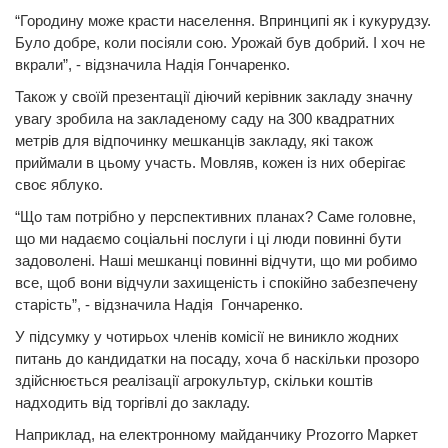
“Городину може красти населення. Впринципі як і кукурудзу.
Було добре, коли посіяли сою. Урожай був добрий. І хоч не
вкрали”, - відзначила Надія Гончаренко.
Також у своїй презентації діючий керівник закладу значну
увагу зробила на закладеному саду на 300 квадратних
метрів для відпочинку мешканців закладу, які також
приймали в цьому участь. Мовляв, кожен із них оберігає
своє яблуко.
“Що там потрібно у перспективних планах? Саме головне,
що ми надаємо соціальні послуги і ці люди повинні бути
задоволені. Наші мешканці повинні відчути, що ми робимо
все, щоб вони відчули захищеність і спокійно забезпечену
старість”, - відзначила Надія Гончаренко.
У підсумку у чотирьох членів комісії не виникло жодних
питань до кандидатки на посаду, хоча б наскільки прозоро
здійснюється реалізації агрокультур, скільки коштів
надходить від торгівлі до закладу.
Наприклад, на електронному майданчику Prozorro Маркет