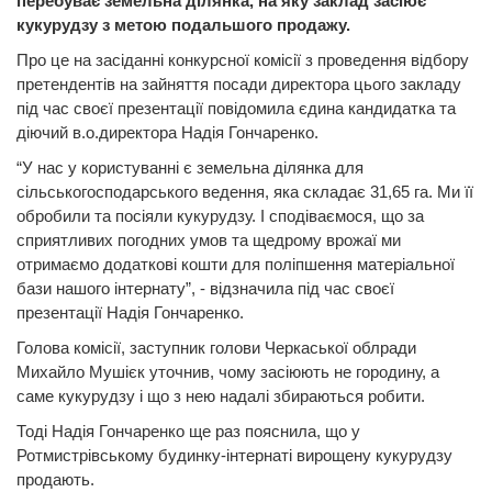
перебуває земельна ділянка, на яку заклад засіює
кукурудзу з метою подальшого продажу.
Про це на засіданні конкурсної комісії з проведення відбору
претендентів на зайняття посади директора цього закладу
під час своєї презентації повідомила єдина кандидатка та
діючий в.о.директора Надія Гончаренко.
“У нас у користуванні є земельна ділянка для
сільськогосподарського ведення, яка складає 31,65 га. Ми її
обробили та посіяли кукурудзу. І сподіваємося, що за
сприятливих погодних умов та щедрому врожаї ми
отримаємо додаткові кошти для поліпшення матеріальної
бази нашого інтернату”, - відзначила під час своєї
презентації Надія Гончаренко.
Голова комісії, заступник голови Черкаської облради
Михайло Мушієк уточнив, чому засіюють не городину, а
саме кукурудзу і що з нею надалі збираються робити.
Тоді Надія Гончаренко ще раз пояснила, що у
Ротмистрівському будинку-інтернаті вирощену кукурудзу
продають.