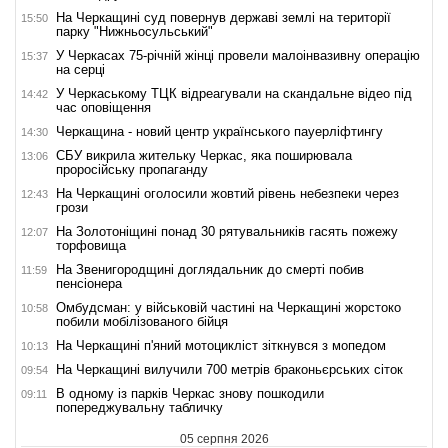
На Черкащині суд повернув державі землі на території
15:50
парку "Нижньосульський"
У Черкасах 75-річній жінці провели малоінвазивну операцію
15:37
на серці
У Черкаському ТЦК відреагували на скандальне відео під
14:42
час оповіщення
Черкащина - новий центр українського пауерліфтингу
14:30
СБУ викрила жительку Черкас, яка поширювала
13:06
проросійську пропаганду
На Черкащині оголосили жовтий рівень небезпеки через
12:43
грози
На Золотоніщині понад 30 рятувальників гасять пожежу
12:07
торфовища
На Звенигородщині доглядальник до смерті побив
11:59
пенсіонера
Омбудсман: у військовій частині на Черкащині жорстоко
10:58
побили мобілізованого бійця
На Черкащині п'яний мотоцикліст зіткнувся з мопедом
10:13
На Черкащині вилучили 700 метрів браконьєрських сіток
09:54
В одному із парків Черкас знову пошкодили
09:11
попереджувальну табличку
05 серпня 2026