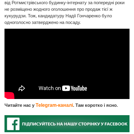
від Ротмистрівського будинку-інтернату за попередні роки
не розміщено жодного оголошення про продаж тієї ж
кукурудзи. Тож, кандидатуру Надії Гончаренко було
одноголосно затверджено на посаду.
Читайте нас у
Telegram-каналі
. Там коротко і ясно.