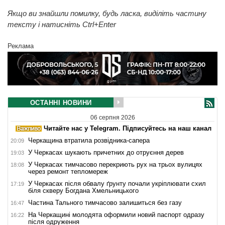
Якщо ви знайшли помилку, будь ласка, виділіть частину
тексту і натисніть Ctrl+Enter
Реклама
ОСТАННІ НОВИНИ
06 серпня 2026
Читайте нас у Telegram. Підписуйтесь на наш канал
Черкащина втратила розвідника-сапера
20:09
У Черкасах шукають причетних до отруєння дерев
19:03
У Черкасах тимчасово перекриють рух на трьох вулицях
18:08
через ремонт тепломереж
У Черкасах після обвалу ґрунту почали укріплювати схил
17:19
біля скверу Богдана Хмельницького
Частина Тального тимчасово залишиться без газу
16:47
На Черкащині молодята оформили новий паспорт одразу
16:22
після одруження