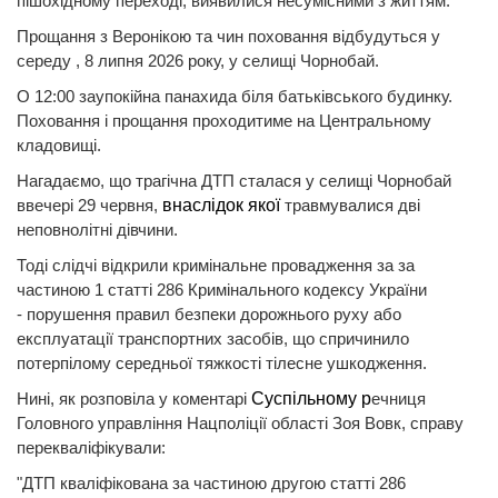
пішохідному переході, виявилися несумісними з життям.
Прощання з Веронікою та чин поховання відбудуться у
середу , 8 липня 2026 року, у селищі Чорнобай.
О 12:00 заупокійна панахида біля батьківського будинку.
Поховання і прощання проходитиме на Центральному
кладовищі.
Нагадаємо, що трагічна ДТП сталася у селищі Чорнобай
ввечері 29 червня,
внаслідок якої
травмувалися дві
неповнолітні дівчини.
Тоді слідчі відкрили кримінальне провадження за за
частиною 1 статті 286 Кримінального кодексу України
- порушення правил безпеки дорожнього руху або
експлуатації транспортних засобів, що спричинило
потерпілому середньої тяжкості тілесне ушкодження.
Нині, як розповіла у коментарі
Суспільному р
ечниця
Головного управління Нацполіції області Зоя Вовк, справу
перекваліфікували:
"ДТП кваліфікована за частиною другою статті 286