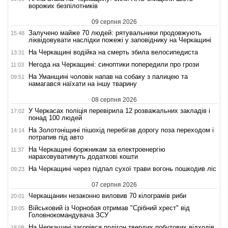
ворожих безпілотників
09 серпня 2026
Залучено майже 70 людей: рятувальники продовжують
15:48
ліквідовувати наслідки пожежі у заповіднику на Черкащині
На Черкащині водійка на смерть збила велосипедиста
13:31
Негода на Черкащині: синоптики попередили про грози
11:03
На Уманщині чоловік напав на собаку з палицею та
09:51
намагався наїхати на іншу тварину
08 серпня 2026
У Черкасах поліція перевірила 12 розважальних закладів і
17:02
понад 100 людей
На Золотоніщині пішохід перебігав дорогу поза переходом і
14:14
потрапив під авто
На Черкащині боржникам за електроенергію
11:37
нараховуватимуть додаткові кошти
На Черкащині через підпал сухої трави вогонь пошкодив ліс
09:23
07 серпня 2026
Черкащанин незаконно виловив 70 кілограмів риби
20:01
Військовий із Чорнобая отримав "Срібний хрест" від
19:05
Головнокомандувача ЗСУ
На Черкащині загорівся полігон твердих побутових відходів
18:08