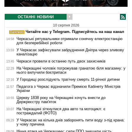
ОСТАННІ НОВИНИ
10 серпня 2026
Читайте нас у Telegram. Підписуйтесь на наш канал
Черкаські рятувальники отримали сонячну електростанцію
14:58
для безперебійної роботи
У Черкасах зафіксували забруднення Дніпра через зливову
13:59
каналізацію
Черкаси провели в останню путь двох захисників
13:45
На Черкащині чоловік погрожував гранатою біля магазину: у
12:29
нього вилучили боєприпаси
У Городищі розслідують трагічну смерть 11-річної дитини
12:16
Педагога з Черкас відзначили Премією Кабінету Міністрів
11:57
України
Церкву 1838 року на Черкащині хочуть внести до
10:55
Держреєстру пам'яток
На Черкащині зіткнулися два авто та мотоцикл: є
10:07
постраждалий (ФОТО)
У Черкасах на кілька днів заборонять пити воду з-під крана:
09:29
у чому причина
Нічна атака на Черкащину: сили ППО знищили шість
09:09