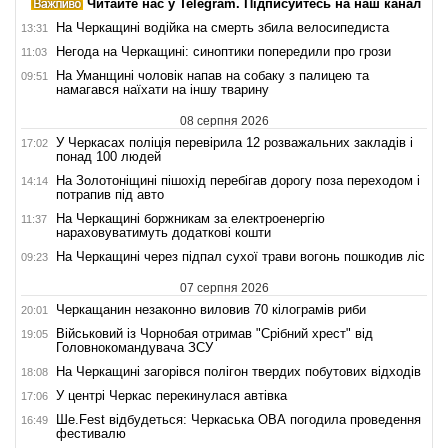
Читайте нас у Telegram. Підписуйтесь на наш канал
На Черкащині водійка на смерть збила велосипедиста
13:31
Негода на Черкащині: синоптики попередили про грози
11:03
На Уманщині чоловік напав на собаку з палицею та
09:51
намагався наїхати на іншу тварину
08 серпня 2026
У Черкасах поліція перевірила 12 розважальних закладів і
17:02
понад 100 людей
На Золотоніщині пішохід перебігав дорогу поза переходом і
14:14
потрапив під авто
На Черкащині боржникам за електроенергію
11:37
нараховуватимуть додаткові кошти
На Черкащині через підпал сухої трави вогонь пошкодив ліс
09:23
07 серпня 2026
Черкащанин незаконно виловив 70 кілограмів риби
20:01
Військовий із Чорнобая отримав "Срібний хрест" від
19:05
Головнокомандувача ЗСУ
На Черкащині загорівся полігон твердих побутових відходів
18:08
У центрі Черкас перекинулася автівка
17:06
Ше.Fest відбудеться: Черкаська ОВА погодила проведення
16:49
фестивалю