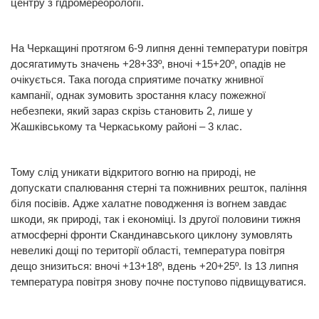
центру з гідромереорології.
На Черкащині протягом 6-9 липня денні температури повітря
досягатимуть значень +28+33º, вночі +15+20º, опадів не
очікується. Така погода сприятиме початку жнивної
кампанії, однак зумовить зростання класу пожежної
небезпеки, який зараз скрізь становить 2, лише у
Жашківському та Черкаському районі – 3 клас.
Тому слід уникати відкритого вогню на природі, не
допускати спалювання стерні та пожнивних решток, паління
біля посівів. Адже халатне поводження із вогнем завдає
шкоди, як природі, так і економіці. Із другої половини тижня
атмосферні фронти Скандинавського циклону зумовлять
невеликі дощі по території області, температура повітря
дещо знизиться: вночі +13+18º, вдень +20+25º. Із 13 липня
температура повітря знову почне поступово підвищуватися.