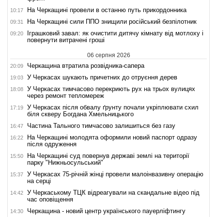
На Черкащині провели в останню путь прикордонника
10:17
На Черкащині сили ППО знищили російський безпілотник
09:31
Іграшковий завал: як очистити дитячу кімнату від мотлоху і
09:20
повернути витрачені гроші
06 серпня 2026
Черкащина втратила розвідника-сапера
20:09
У Черкасах шукають причетних до отруєння дерев
19:03
У Черкасах тимчасово перекриють рух на трьох вулицях
18:08
через ремонт тепломереж
У Черкасах після обвалу ґрунту почали укріплювати схил
17:19
біля скверу Богдана Хмельницького
Частина Тального тимчасово залишиться без газу
16:47
На Черкащині молодята оформили новий паспорт одразу
16:22
після одруження
На Черкащині суд повернув державі землі на території
15:50
парку "Нижньосульський"
У Черкасах 75-річній жінці провели малоінвазивну операцію
15:37
на серці
У Черкаському ТЦК відреагували на скандальне відео під
14:42
час оповіщення
Черкащина - новий центр українського пауерліфтингу
14:30