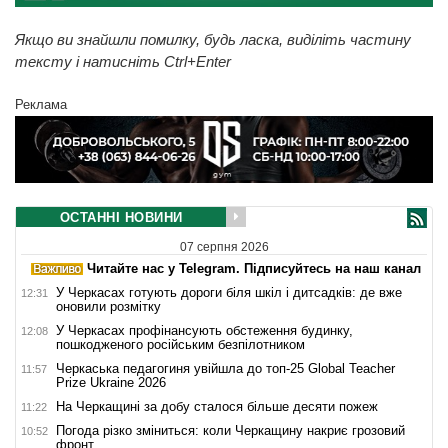
Якщо ви знайшли помилку, будь ласка, виділіть частину
тексту і натисніть Ctrl+Enter
Реклама
ОСТАННІ НОВИНИ
07 серпня 2026
Читайте нас у Telegram. Підписуйтесь на наш канал
У Черкасах готують дороги біля шкіл і дитсадків: де вже
12:31
оновили розмітку
У Черкасах профінансують обстеження будинку,
12:08
пошкодженого російським безпілотником
Черкаська педагогиня увійшла до топ-25 Global Teacher
11:57
Prize Ukraine 2026
На Черкащині за добу сталося більше десяти пожеж
11:22
Погода різко зміниться: коли Черкащину накриє грозовий
10:52
фронт