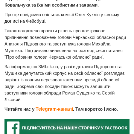
Ковальчука за їхніми особистими заявами.
Про це повідомив очільник комісії Олег Куклін у своєму
дописі
на Фейсбуці.
Також погоджено проєкти рішень про дострокове
припинення повноважень голови Черкаської обласної ради
Анатолія Підгорного та заступника голови Михайла
Мушієка. Підтримано винесення на розгляд сесії питання
"Про обрання голови Черкаської обласної ради".
За інформацією ЗМІ.ck.ua, у разі відставки Підгорного та
Мушієка депутатський корпус на сесії обласної розглядає
варіант із повним перезавантаженням президії обласної
ради. Зокрема свої посади також можуть залишити
заступники голови облради Роман Сущенко та Сергій
Лісовий.
Читайте нас у
Telegram-каналі
. Там коротко і ясно.