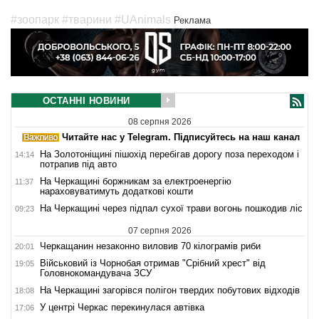
#зоопарк
#тварини
#UAnimals
Реклама
ОСТАННІ НОВИНИ
08 серпня 2026
Читайте нас у Telegram. Підписуйтесь на наш канал
На Золотоніщині пішохід перебігав дорогу поза переходом і
14:14
потрапив під авто
На Черкащині боржникам за електроенергію
11:37
нараховуватимуть додаткові кошти
На Черкащині через підпал сухої трави вогонь пошкодив ліс
09:23
07 серпня 2026
Черкащанин незаконно виловив 70 кілограмів риби
20:01
Військовий із Чорнобая отримав "Срібний хрест" від
19:05
Головнокомандувача ЗСУ
На Черкащині загорівся полігон твердих побутових відходів
18:08
У центрі Черкас перекинулася автівка
17:06