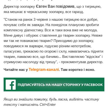
Директор зоопарку
Євген Ван повідомив,
що з тигрицею,
яка мешкає в черкаському зоопарку, все гаразд.
"Станом на ранок 3 червня з нашою тигрицею все добре,
почуває себе як завжди. На понеділок плануємо зробити
комплексну діагностику. Все ж таки вона вже не молода.
Мене дивує і обурює ставлення до тварин зоопарку. Невже
ми так не поважаємо тварин? Приходимо до зоопарку,
поводимося як варвари, годуємо різним непотребом,
галасуємо, грюкаємо по огорожі і склу, намагаючись підняти
тварин, ламаємо все, що бачимо... Виставляємо "відосіки" і
отримуємо насолоду від трешу", - прокоментував директор.
Читайте нас у
Telegram-каналі
. Там коротко і ясно.
Якщо ви знайшли помилку, будь ласка, виділіть частину
тексту і натисніть Ctrl+Enter