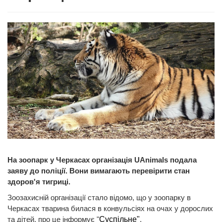
На зоопарк у Черкасах організація UAnimals подала
заяву до поліції. Вони вимагають перевірити стан
здоров'я тигриці.
Зоозахисній організації стало відомо, що у зоопарку в
Черкасах тварина билася в конвульсіях на очах у дорослих
та дітей, про це інформує "
Суспільне"
.