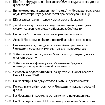
Ше.Fest відбудеться: Черкаська ОВА погодила проведення
16:49
фестивалю
Використовували шифри про "погоду": у Черкасах засудили
16:15
адміністратора груп у телеграмі про пересування ТЦК
Війна забрала життя двох черкаських військових
15:33
До 14 тисяч доларів за втечу: черкащанин організував
15:20
схему незаконного виїзду військовозобов'язаних
Вічна пам'ять: пішла з життя черкаська освітянка
14:44
Аграрії Черкащини зібрали перший мільйон тонн зерна
14:26
Без генератора, пандуса та з аварійною душовою: у
13:14
Черкасах перевірили гуртожиток для переселенців
У Черкасах готують дороги біля шкіл і дитсадків: де вже
12:31
оновили розмітку
У Черкасах профінансують обстеження будинку,
12:08
пошкодженого російським безпілотником
Черкаська педагогиня увійшла до топ-25 Global Teacher
11:57
Prize Ukraine 2026
На Черкащині за добу сталося більше десяти пожеж
11:22
Погода різко зміниться: коли Черкащину накриє грозовий
10:52
фронт
На Черкащині провели в останню путь прикордонника
10:17
На Черкащині сили ППО знищили російський безпілотник
09:31