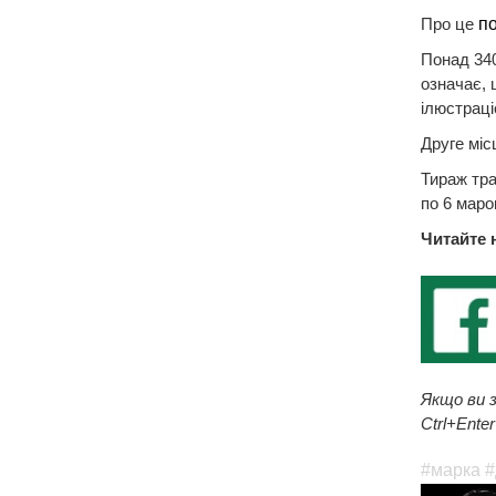
Про це
п
Понад 340
означає, 
ілюстраці
Друге міс
Тираж тра
по 6 маро
Читайте 
Якщо ви з
Ctrl+Enter
#марка
#