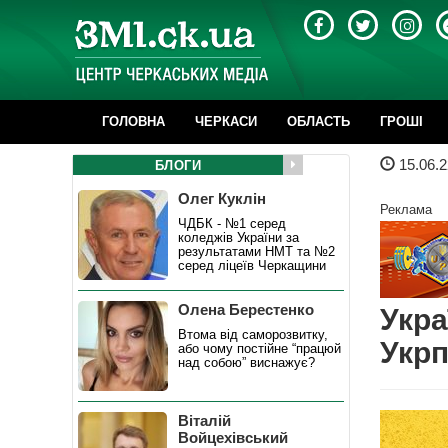
ГОЛОВНА
ЧЕРКАСИ
ОБЛАСТЬ
ГРОШІ
15.06.2
БЛОГИ
Олег Куклін
Реклама
ЧДБК - №1 серед
коледжів України за
результатами НМТ та №2
серед ліцеїв Черкащини
Олена Берестенко
Укра
Втома від саморозвитку,
Укр
або чому постійне “працюй
над собою” виснажує?
Віталій
Войцехівський