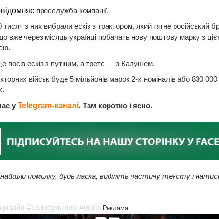
овідомляє
пресслужба компанії.
 тисяч з них вибрали ескіз з трактором, який тягне російський бр
що вже через місяць українці побачать нову поштову марку з ціє
єю.
це посів ескіз з путіним, а третє — з Калушем.
кторних військ буде 5 мільйонів марок 2-х номіналів або 830 000
к.
нас у
Telegram-каналі
. Там коротко і ясно.
найшли помилку, будь ласка, виділіть частину тексту і натис
дизайн
#голосування
#ескіз
Реклама