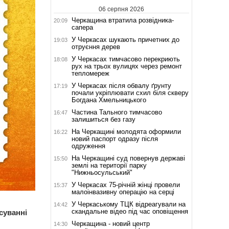
06 серпня 2026
Черкащина втратила розвідника-
20:09
сапера
У Черкасах шукають причетних до
19:03
отруєння дерев
У Черкасах тимчасово перекриють
18:08
рух на трьох вулицях через ремонт
тепломереж
У Черкасах після обвалу ґрунту
17:19
почали укріплювати схил біля скверу
Богдана Хмельницького
Частина Тального тимчасово
16:47
залишиться без газу
На Черкащині молодята оформили
16:22
новий паспорт одразу після
одруження
На Черкащині суд повернув державі
15:50
землі на території парку
"Нижньосульський"
У Черкасах 75-річній жінці провели
15:37
малоінвазивну операцію на серці
У Черкаському ТЦК відреагували на
14:42
скандальне відео під час оповіщення
суванні
Черкащина - новий центр
14:30