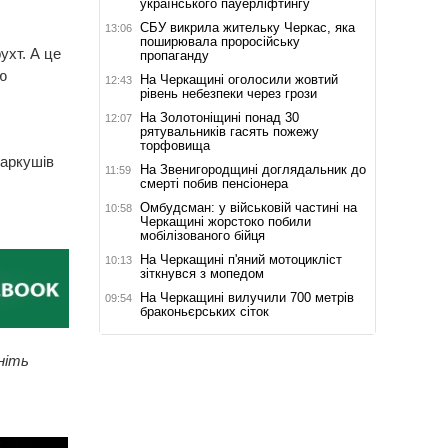
українського пауерліфтингу
СБУ викрила жительку Черкас, яка
13:06
поширювала проросійську
ухт. А це
пропаганду
ю
На Черкащині оголосили жовтий
12:43
рівень небезпеки через грози
На Золотоніщині понад 30
12:07
рятувальників гасять пожежу
торфовища
 аркушів
На Звенигородщині доглядальник до
11:59
смерті побив пенсіонера
Омбудсман: у військовій частині на
10:58
Черкащині жорстоко побили
мобілізованого бійця
На Черкащині п'яний мотоцикліст
10:13
зіткнувся з мопедом
На Черкащині вилучили 700 метрів
09:54
браконьєрських сіток
ніть