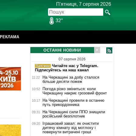
П'ятниця, 7 серпня 2026
32°
РЕКЛАМА
ОСТАННІ НОВИНИ
07 серпня 2026
Читайте нас у Telegram.
Підписуйтесь на наш канал
На Черкащині за добу сталося
11:22
більше десяти пожеж
Погода різко зміниться: коли
10:52
Черкащину накриє грозовий фронт
На Черкащині провели в останню
10:17
путь прикордонника
На Черкащині сили ППО знищили
09:31
російський безпілотник
Іграшковий завал: як очистити
09:20
дитячу кімнату від мотлоху і
повернути витрачені гроші