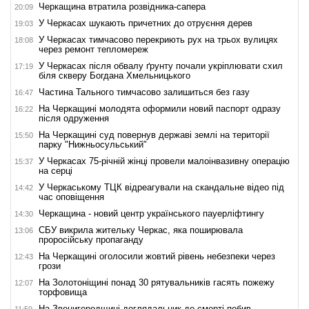
Черкащина втратила розвідника-сапера
20:09
У Черкасах шукають причетних до отруєння дерев
19:03
У Черкасах тимчасово перекриють рух на трьох вулицях
18:08
через ремонт тепломереж
У Черкасах після обвалу ґрунту почали укріплювати схил
17:19
біля скверу Богдана Хмельницького
Частина Тального тимчасово залишиться без газу
16:47
На Черкащині молодята оформили новий паспорт одразу
16:22
після одруження
На Черкащині суд повернув державі землі на території
15:50
парку "Нижньосульський"
У Черкасах 75-річній жінці провели малоінвазивну операцію
15:37
на серці
У Черкаському ТЦК відреагували на скандальне відео під
14:42
час оповіщення
Черкащина - новий центр українського пауерліфтингу
14:30
СБУ викрила жительку Черкас, яка поширювала
13:06
проросійську пропаганду
На Черкащині оголосили жовтий рівень небезпеки через
12:43
грози
На Золотоніщині понад 30 рятувальників гасять пожежу
12:07
торфовища
На Звенигородщині доглядальник до смерті побив