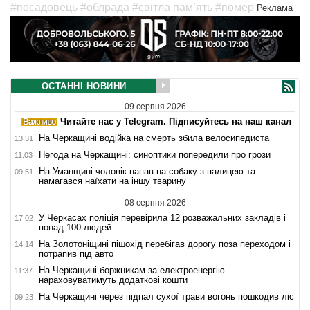
#посадовець
#облрада
#світла пам’ять
#помер
Реклама
ОСТАННІ НОВИНИ
09 серпня 2026
Читайте нас у Telegram. Підписуйтесь на наш канал
На Черкащині водійка на смерть збила велосипедиста
13:31
Негода на Черкащині: синоптики попередили про грози
11:03
На Уманщині чоловік напав на собаку з палицею та
09:51
намагався наїхати на іншу тварину
08 серпня 2026
У Черкасах поліція перевірила 12 розважальних закладів і
17:02
понад 100 людей
На Золотоніщині пішохід перебігав дорогу поза переходом і
14:14
потрапив під авто
На Черкащині боржникам за електроенергію
11:37
нараховуватимуть додаткові кошти
На Черкащині через підпал сухої трави вогонь пошкодив ліс
09:23