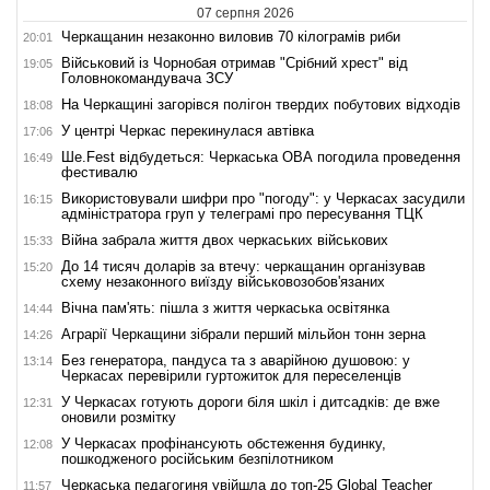
07 серпня 2026
Черкащанин незаконно виловив 70 кілограмів риби
20:01
Військовий із Чорнобая отримав "Срібний хрест" від
19:05
Головнокомандувача ЗСУ
На Черкащині загорівся полігон твердих побутових відходів
18:08
У центрі Черкас перекинулася автівка
17:06
Ше.Fest відбудеться: Черкаська ОВА погодила проведення
16:49
фестивалю
Використовували шифри про "погоду": у Черкасах засудили
16:15
адміністратора груп у телеграмі про пересування ТЦК
Війна забрала життя двох черкаських військових
15:33
До 14 тисяч доларів за втечу: черкащанин організував
15:20
схему незаконного виїзду військовозобов'язаних
Вічна пам'ять: пішла з життя черкаська освітянка
14:44
Аграрії Черкащини зібрали перший мільйон тонн зерна
14:26
Без генератора, пандуса та з аварійною душовою: у
13:14
Черкасах перевірили гуртожиток для переселенців
У Черкасах готують дороги біля шкіл і дитсадків: де вже
12:31
оновили розмітку
У Черкасах профінансують обстеження будинку,
12:08
пошкодженого російським безпілотником
Черкаська педагогиня увійшла до топ-25 Global Teacher
11:57