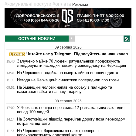
#комунальні послуги
#оплата
Реклама
ОСТАННІ НОВИНИ
09 серпня 2026
Читайте нас у Telegram. Підписуйтесь на наш канал
Залучено майже 70 людей: рятувальники продовжують
15:48
ліквідовувати наслідки пожежі у заповіднику на Черкащині
На Черкащині водійка на смерть збила велосипедиста
13:31
Негода на Черкащині: синоптики попередили про грози
11:03
На Уманщині чоловік напав на собаку з палицею та
09:51
намагався наїхати на іншу тварину
08 серпня 2026
У Черкасах поліція перевірила 12 розважальних закладів і
17:02
понад 100 людей
На Золотоніщині пішохід перебігав дорогу поза переходом і
14:14
потрапив під авто
На Черкащині боржникам за електроенергію
11:37
нараховуватимуть додаткові кошти