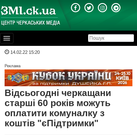
Toggle
navigation
14.02.22 15:20
Реклама
Відсьогодні черкащани
старші 60 років можуть
оплатити комуналку з
коштів "єПідтримки"