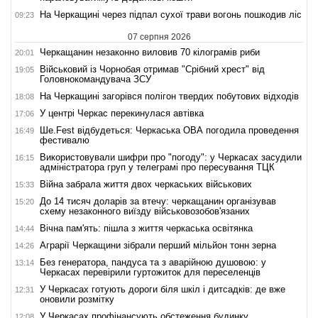
На Черкащині через підпал сухої трави вогонь пошкодив ліс
09:23
07 серпня 2026
Черкащанин незаконно виловив 70 кілограмів риби
20:01
Військовий із Чорнобая отримав "Срібний хрест" від
19:05
Головнокомандувача ЗСУ
На Черкащині загорівся полігон твердих побутових відходів
18:08
У центрі Черкас перекинулася автівка
17:06
Ше.Fest відбудеться: Черкаська ОВА погодила проведення
16:49
фестивалю
Використовували шифри про "погоду": у Черкасах засудили
16:15
адміністратора груп у телеграмі про пересування ТЦК
Війна забрала життя двох черкаських військових
15:33
До 14 тисяч доларів за втечу: черкащанин організував
15:20
схему незаконного виїзду військовозобов'язаних
Вічна пам'ять: пішла з життя черкаська освітянка
14:44
Аграрії Черкащини зібрали перший мільйон тонн зерна
14:26
Без генератора, пандуса та з аварійною душовою: у
13:14
Черкасах перевірили гуртожиток для переселенців
У Черкасах готують дороги біля шкіл і дитсадків: де вже
12:31
оновили розмітку
У Черкасах профінансують обстеження будинку,
12:08