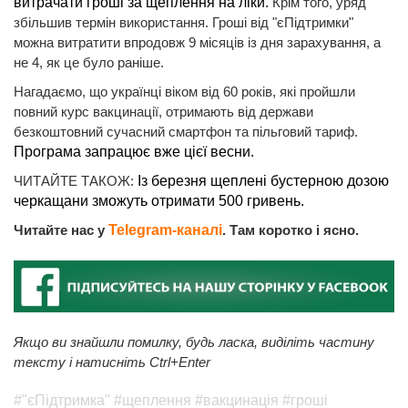
витрачати гроші за щеплення на ліки.
Крім того, уряд
збільшив термін використання. Гроші від "єПідтримки"
можна витратити впродовж 9 місяців із дня зарахування, а
не 4, як це було раніше.
Нагадаємо, що українці віком від 60 років, які пройшли
повний курс вакцинації, отримають від держави
безкоштовний сучасний смартфон та пільговий тариф.
Програма запрацює вже цієї весни.
ЧИТАЙТЕ ТАКОЖ:
Із березня щеплені бустерною дозою
черкащани зможуть отримати 500 гривень.
Читайте нас у
Telegram-каналі
. Там коротко і ясно.
Якщо ви знайшли помилку, будь ласка, виділіть частину
тексту і натисніть Ctrl+Enter
#"єПідтримка"
#щеплення
#вакцинація
#гроші