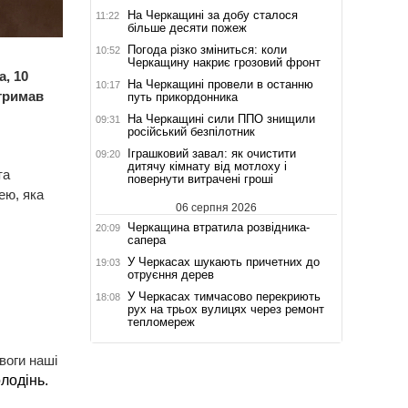
На Черкащині за добу сталося
11:22
більше десяти пожеж
Погода різко зміниться: коли
10:52
Черкащину накриє грозовий фронт
, 10
На Черкащині провели в останню
10:17
отримав
путь прикордонника
На Черкащині сили ППО знищили
09:31
російський безпілотник
Іграшковий завал: як очистити
09:20
дитячу кімнату від мотлоху і
та
повернути витрачені гроші
ею, яка
06 серпня 2026
Черкащина втратила розвідника-
20:09
сапера
У Черкасах шукають причетних до
19:03
отруєння дерев
У Черкасах тимчасово перекриють
18:08
рух на трьох вулицях через ремонт
тепломереж
воги наші
лодінь.