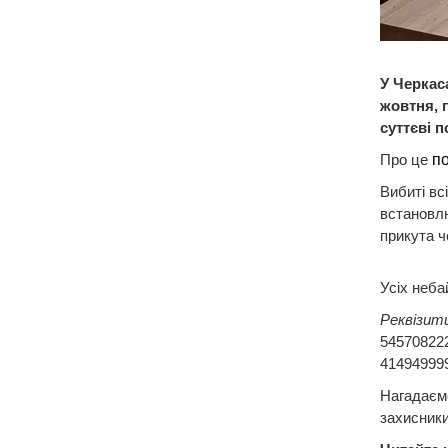
У Черкас
жовтня, 
суттєві 
Про це
п
Вибиті вс
встановлю
прикута ч
Усіх неба
Реквізит
545708222
414949999
Нагадаємо
захисники