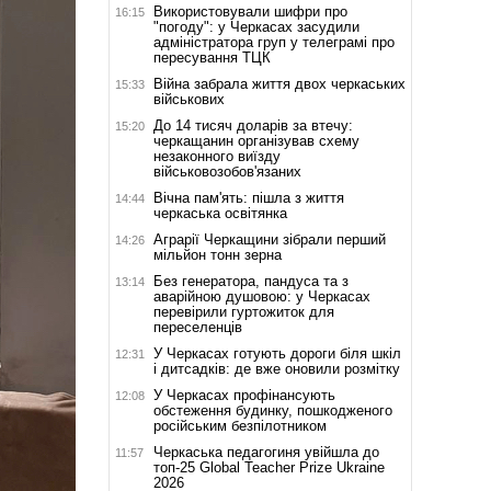
Використовували шифри про
16:15
"погоду": у Черкасах засудили
адміністратора груп у телеграмі про
пересування ТЦК
Війна забрала життя двох черкаських
15:33
військових
До 14 тисяч доларів за втечу:
15:20
черкащанин організував схему
незаконного виїзду
військовозобов'язаних
Вічна пам'ять: пішла з життя
14:44
черкаська освітянка
Аграрії Черкащини зібрали перший
14:26
мільйон тонн зерна
Без генератора, пандуса та з
13:14
аварійною душовою: у Черкасах
перевірили гуртожиток для
переселенців
У Черкасах готують дороги біля шкіл
12:31
і дитсадків: де вже оновили розмітку
У Черкасах профінансують
12:08
обстеження будинку, пошкодженого
російським безпілотником
Черкаська педагогиня увійшла до
11:57
топ-25 Global Teacher Prize Ukraine
2026