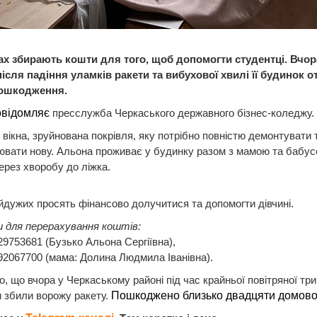
ах збирають кошти для того, щоб допомогти студентці. Вчора
після падіння уламків ракети та вибухової хвилі її будинок 
пошкодження.
овідомляє
пресслужба Черкаського державного бізнес-коледжу.
і вікна, зруйнована покрівля, яку потрібно повністю демонтувати 
вати нову. Альона проживає у будинку разом з мамою та бабус
ерез хворобу до ліжка.
йдужих просять фінансово долучитися та допомогти дівчині.
и для перерахування коштів:
9753681 (Бузько Альона Сергіївна),
2067700 (мама: Долина Людмила Іванівна).
, що вчора у Черкаському районі під час крайньої повітряної три
 збили ворожу ракету.
Пошкоджено близько двадцяти домово