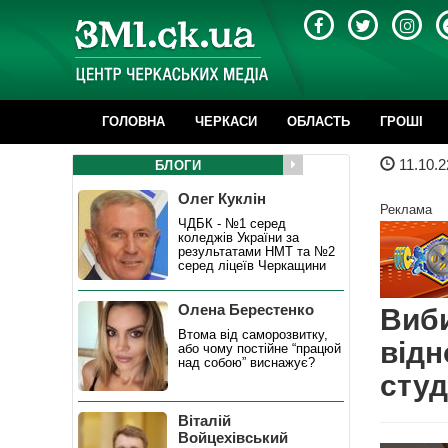
ГОЛОВНА
ЧЕРКАСИ
ОБЛАСТЬ
ГРОШІ
11.10.2
БЛОГИ
Олег Куклін
Реклама
ЧДБК - №1 серед
коледжів України за
результатами НМТ та №2
серед ліцеїв Черкащини
Олена Берестенко
Виби
Втома від саморозвитку,
відн
або чому постійне “працюй
над собою” виснажує?
студ
Віталій
Войцехівський