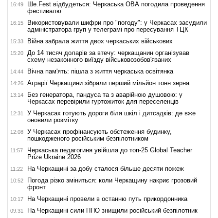
Ше.Fest відбудеться: Черкаська ОВА погодила проведення
16:49
фестивалю
Використовували шифри про "погоду": у Черкасах засудили
16:15
адміністратора груп у телеграмі про пересування ТЦК
Війна забрала життя двох черкаських військових
15:33
До 14 тисяч доларів за втечу: черкащанин організував
15:20
схему незаконного виїзду військовозобов'язаних
Вічна пам'ять: пішла з життя черкаська освітянка
14:44
Аграрії Черкащини зібрали перший мільйон тонн зерна
14:26
Без генератора, пандуса та з аварійною душовою: у
13:14
Черкасах перевірили гуртожиток для переселенців
У Черкасах готують дороги біля шкіл і дитсадків: де вже
12:31
оновили розмітку
У Черкасах профінансують обстеження будинку,
12:08
пошкодженого російським безпілотником
Черкаська педагогиня увійшла до топ-25 Global Teacher
11:57
Prize Ukraine 2026
На Черкащині за добу сталося більше десяти пожеж
11:22
Погода різко зміниться: коли Черкащину накриє грозовий
10:52
фронт
На Черкащині провели в останню путь прикордонника
10:17
На Черкащині сили ППО знищили російський безпілотник
09:31