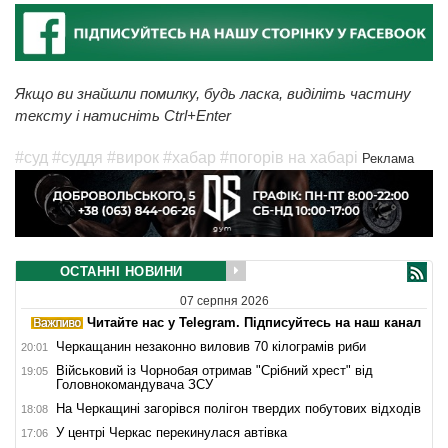
Якщо ви знайшли помилку, будь ласка, виділіть частину
тексту і натисніть Ctrl+Enter
#суд
#суддя
#вирок
#хабар
#погорів на хабарі
Реклама
ОСТАННІ НОВИНИ
07 серпня 2026
Читайте нас у Telegram. Підписуйтесь на наш канал
Черкащанин незаконно виловив 70 кілограмів риби
20:01
Військовий із Чорнобая отримав "Срібний хрест" від
19:05
Головнокомандувача ЗСУ
На Черкащині загорівся полігон твердих побутових відходів
18:08
У центрі Черкас перекинулася автівка
17:06