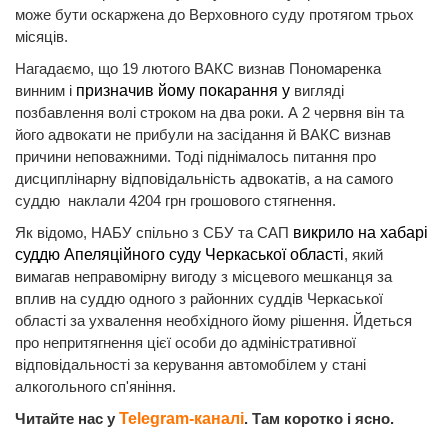
може бути оскаржена до Верховного суду протягом трьох
місяців.
Нагадаємо, що 19 лютого ВАКС визнав Пономаренка
винним і
призначив йому покарання у
вигляді
позбавлення волі строком на два роки. А 2 червня він та
його адвокати не прибули на засідання й ВАКС визнав
причини неповажними. Тоді піднімалось питання про
дисциплінарну відповідальність адвокатів, а на самого
суддю наклали 4204 грн грошового стягнення.
Як відомо, НАБУ спільно з СБУ та САП
викрило на хабарі
суддю Апеляційного суду Черкаської області
, який
вимагав неправомірну вигоду з місцевого мешканця за
вплив на суддю одного з районних суддів Черкаської
області за ухвалення необхідного йому рішення. Йдеться
про непритягнення цієї особи до адміністративної
відповідальності за керування автомобілем у стані
алкогольного сп'яніння.
Читайте нас у
Telegram-каналі
. Там коротко і ясно.