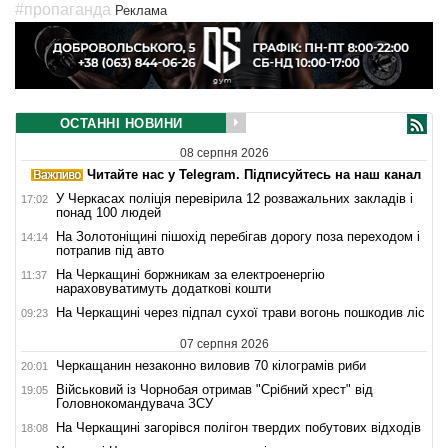
#пропаганда
Реклама
ОСТАННІ НОВИНИ
08 серпня 2026
Читайте нас у Telegram. Підписуйтесь на наш канал
У Черкасах поліція перевірила 12 розважальних закладів і
17:02
понад 100 людей
На Золотоніщині пішохід перебігав дорогу поза переходом і
14:14
потрапив під авто
На Черкащині боржникам за електроенергію
11:37
нараховуватимуть додаткові кошти
На Черкащині через підпал сухої трави вогонь пошкодив ліс
09:23
07 серпня 2026
Черкащанин незаконно виловив 70 кілограмів риби
20:01
Військовий із Чорнобая отримав "Срібний хрест" від
19:05
Головнокомандувача ЗСУ
На Черкащині загорівся полігон твердих побутових відходів
18:08