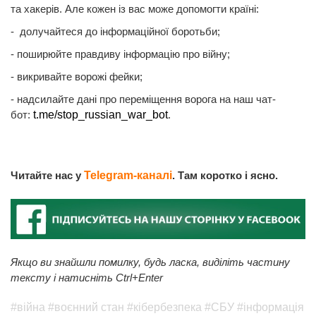
та хакерів. Але кожен із вас може допомогти країні:
- долучайтеся до інформаційної боротьби;
- поширюйте правдиву інформацію про війну;
- викривайте ворожі фейки;
- надсилайте дані про переміщення ворога на наш чат-
бот:
t.me/stop_russian_war_bot
.
Читайте нас у
Telegram-каналі
. Там коротко і ясно.
Якщо ви знайшли помилку, будь ласка, виділіть частину
тексту і натисніть Ctrl+Enter
#війна
#воєнний стан
#кібербезпека
#СБУ
#інформація