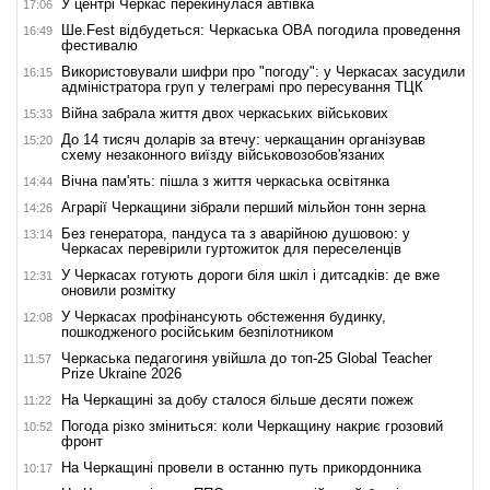
У центрі Черкас перекинулася автівка
17:06
Ше.Fest відбудеться: Черкаська ОВА погодила проведення
16:49
фестивалю
Використовували шифри про "погоду": у Черкасах засудили
16:15
адміністратора груп у телеграмі про пересування ТЦК
Війна забрала життя двох черкаських військових
15:33
До 14 тисяч доларів за втечу: черкащанин організував
15:20
схему незаконного виїзду військовозобов'язаних
Вічна пам'ять: пішла з життя черкаська освітянка
14:44
Аграрії Черкащини зібрали перший мільйон тонн зерна
14:26
Без генератора, пандуса та з аварійною душовою: у
13:14
Черкасах перевірили гуртожиток для переселенців
У Черкасах готують дороги біля шкіл і дитсадків: де вже
12:31
оновили розмітку
У Черкасах профінансують обстеження будинку,
12:08
пошкодженого російським безпілотником
Черкаська педагогиня увійшла до топ-25 Global Teacher
11:57
Prize Ukraine 2026
На Черкащині за добу сталося більше десяти пожеж
11:22
Погода різко зміниться: коли Черкащину накриє грозовий
10:52
фронт
На Черкащині провели в останню путь прикордонника
10:17