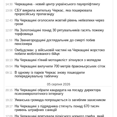
Черкащина - новий центр українського пауерліфтингу
14:30
СБУ викрила жительку Черкас, яка поширювала
13:06
проросійську пропаганду
На Черкащині оголосили жовтий рівень небезпеки через
12:43
грози
На Золотоніщині понад 30 рятувальників гасять пожежу
12:07
торфовища
На Звенигородщині доглядальник до смерті побив
11:59
пенсіонера
Омбудсман: у військовій частині на Черкащині жорстоко
10:58
побили мобілізованого бійця
На Черкащині п'яний мотоцикліст зіткнувся з мопедом
10:13
На Черкащині вилучили 700 метрів браконьєрських сіток
09:54
В одному із парків Черкас знову пошкодили
09:11
попереджувальну табличку
05 серпня 2026
На Черкащині обрали кандидата на посаду директора
20:15
психоневрологічного інтернату
Уманська громада попрощається із загиблим захисником
19:22
На Черкащині з підрядника стягнуть понад 670 тисяч
18:17
гривень штрафних санкцій
На Черкащині врятували рідкісного чорного грифа, який
17:09