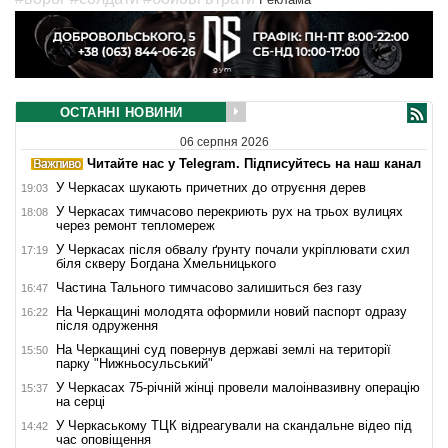
ОСТАННІ НОВИНИ
06 серпня 2026
Читайте нас у Telegram. Підписуйтесь на наш канал
У Черкасах шукають причетних до отруєння дерев
19:03
У Черкасах тимчасово перекриють рух на трьох вулицях
18:08
через ремонт тепломереж
У Черкасах після обвалу ґрунту почали укріплювати схил
17:19
біля скверу Богдана Хмельницького
Частина Тального тимчасово залишиться без газу
16:47
На Черкащині молодята оформили новий паспорт одразу
16:22
після одруження
На Черкащині суд повернув державі землі на території
15:50
парку "Нижньосульський"
У Черкасах 75-річній жінці провели малоінвазивну операцію
15:37
на серці
У Черкаському ТЦК відреагували на скандальне відео під
14:42
час оповіщення