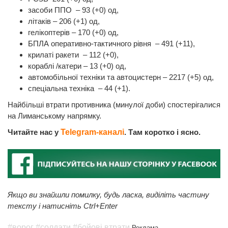
засоби ППО – 93 (+0) од,
літаків – 206 (+1) од,
гелікоптерів – 170 (+0) од,
БПЛА оперативно-тактичного рівня – 491 (+11),
крилаті ракети – 112 (+0),
кораблі /катери – 13 (+0) од,
автомобільної техніки та автоцистерн – 2217 (+5) од,
спеціальна техніка – 44 (+1).
Найбільші втрати противника (минулої доби) спостерігалися
на Лиманському напрямку.
Читайте нас у
Telegram-каналі
. Там коротко і ясно.
Якщо ви знайшли помилку, будь ласка, виділіть частину
тексту і натисніть Ctrl+Enter
#ворог
#солдати
#бойові втрати
Реклама