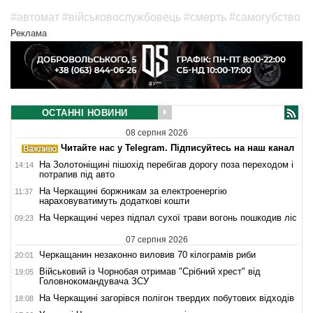
#автомат
#військовослужбовець
#смерть
#самогубство
Реклама
ОСТАННІ НОВИНИ
08 серпня 2026
Читайте нас у Telegram. Підписуйтесь на наш канал
На Золотоніщині пішохід перебігав дорогу поза переходом і
14:14
потрапив під авто
На Черкащині боржникам за електроенергію
11:37
нараховуватимуть додаткові кошти
На Черкащині через підпал сухої трави вогонь пошкодив ліс
09:23
07 серпня 2026
Черкащанин незаконно виловив 70 кілограмів риби
20:01
Військовий із Чорнобая отримав "Срібний хрест" від
19:05
Головнокомандувача ЗСУ
На Черкащині загорівся полігон твердих побутових відходів
18:08