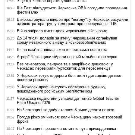
У центрі Черкас перекинулася автівка
17:06
Ше.Fest відбудеться: Черкаська ОВА погодила проведення
16:49
фестивалю
Використовували шифри про "погоду": у Черкасах засудили
16:15
адміністратора груп у телеграмі про пересування ТЦК
Війна забрала життя двох черкаських військових
15:33
До 14 тисяч доларів за втечу: черкащанин організував
15:20
схему незаконного виїзду військовозобов'язаних
Вічна пам'ять: пішла з життя черкаська освітянка
14:44
Аграрії Черкащини зібрали перший мільйон тонн зерна
14:26
Без генератора, пандуса та з аварійною душовою: у
13:14
Черкасах перевірили гуртожиток для переселенців
У Черкасах готують дороги біля шкіл і дитсадків: де вже
12:31
оновили розмітку
У Черкасах профінансують обстеження будинку,
12:08
пошкодженого російським безпілотником
Черкаська педагогиня увійшла до топ-25 Global Teacher
11:57
Prize Ukraine 2026
На Черкащині за добу сталося більше десяти пожеж
11:22
Погода різко зміниться: коли Черкащину накриє грозовий
10:52
фронт
На Черкащині провели в останню путь прикордонника
10:17