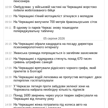
пенсіонера
Омбудсман: у військовій частині на Черкащині жорстоко
10:58
побили мобілізованого бійця
На Черкащині п'яний мотоцикліст зіткнувся з мопедом
10:13
На Черкащині вилучили 700 метрів браконьєрських сіток
09:54
В одному із парків Черкас знову пошкодили
09:11
попереджувальну табличку
05 серпня 2026
На Черкащині обрали кандидата на посаду директора
20:15
психоневрологічного інтернату
Уманська громада попрощається із загиблим захисником
19:22
На Черкащині з підрядника стягнуть понад 670 тисяч
18:17
гривень штрафних санкцій
На Черкащині врятували рідкісного чорного грифа, який
17:09
прилетів із Болгарії
На Черкащині водій легковика не пропустив мотоцикл: двох
16:38
потерпілих госпіталізували
У Черкасах петиція проти забудови зеленої зони на
15:57
Чорновола набрала необхідну кількість підписів
Понад 1600 звернень через укуси тварин зафіксували на
15:13
Черкащині від початку року
На Черкащині жінка потрапила під колеса авто на
14:58
пішохідному переході і загинула