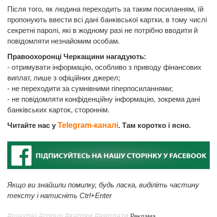
Після того, як людина переходить за таким посиланням, їй
пропонують ввести всі дані банківської картки, в тому числі
секретні паролі, які в жодному разі не потрібно вводити й
повідомляти незнайомим особам.
Правоохоронці Черкащини нагадують:
- отримувати інформацію, особливо з приводу фінансових
виплат, лише з офіційних джерел;
- не переходити за сумнівними гіперпосиланнями;
- не повідомляти конфіденційну інформацію, зокрема дані
банківських карток, стороннім.
Читайте нас у
Telegram-каналі
. Там коротко і ясно.
Якщо ви знайшли помилку, будь ласка, виділіть частину
тексту і натисніть Ctrl+Enter
#шахраї
#гроші
#картки
#виплати
Реклама