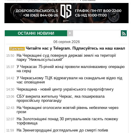
ОСТАННІ НОВИНИ
06 серпня 2026
Читайте нас у Telegram. Підписуйтесь на наш канал
На Черкащині суд повернув державі землі на території
15:50
парку "Нижньосульський"
У Черкасах 75-річній жінці провели малоінвазивну операцію
15:37
на серці
У Черкаському ТЦК відреагували на скандальне відео під
14:42
час оповіщення
Черкащина - новий центр українського пауерліфтингу
14:30
СБУ викрила жительку Черкас, яка поширювала
13:06
проросійську пропаганду
На Черкащині оголосили жовтий рівень небезпеки через
12:43
грози
На Золотоніщині понад 30 рятувальників гасять пожежу
12:07
торфовища
На Звенигородщині доглядальник до смерті побив
11:59