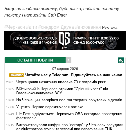
Якщо ви знайшли помилку, будь ласка, виділіть частину
тексту і натисніть Ctrl+Enter
#Черкаси
#діти
#синдром Дауна
#виховання
Реклама
ОСТАННІ НОВИНИ
07 серпня 2026
Читайте нас у Telegram. Підписуйтесь на наш канал
Черкащанин незаконно виловив 70 кілограмів риби
20:01
Військовий із Чорнобая отримав "Срібний хрест" від
19:05
Головнокомандувача ЗСУ
На Черкащині загорівся полігон твердих побутових відходів
18:08
У центрі Черкас перекинулася автівка
17:06
Ше.Fest відбудеться: Черкаська ОВА погодила проведення
16:49
фестивалю
Використовували шифри про "погоду": у Черкасах засудили
16:15
адміністратора груп у телеграмі про пересування ТЦК