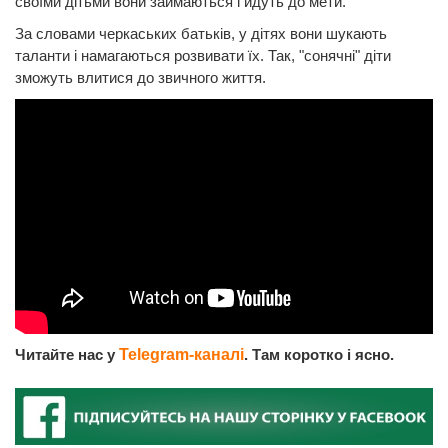
своїми дітьми вони займаються і йдуть до мети.
За словами черкаських батьків, у дітях вони шукають
таланти і намагаються розвивати їх. Так, "сонячні" діти
зможуть влитися до звичного життя.
Читайте нас у
Telegram-каналі
. Там коротко і ясно.