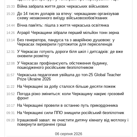
Війна забрала життя двох черкаських військових
15:33
До 14 тисяч доларів за втечу: черкащанин організував
15:20
схему незаконного виїзду військовозобов'язаних
Вічна пам'ять: пішла з життя черкаська освітянка
14:44
Аграрії Черкащини зібрали перший мільйон тонн зерна
14:26
Без генератора, пандуса та з аварійною душовою: у
13:14
Черкасах перевірили гуртожиток для переселенців
У Черкасах готують дороги біля шкіл і дитсадків: де вже
12:31
оновили розмітку
У Черкасах профінансують обстеження будинку,
12:08
пошкодженого російським безпілотником
Черкаська педагогиня увійшла до топ-25 Global Teacher
11:57
Prize Ukraine 2026
На Черкащині за добу сталося більше десяти пожеж
11:22
Погода різко зміниться: коли Черкащину накриє грозовий
10:52
фронт
На Черкащині провели в останню путь прикордонника
10:17
На Черкащині сили ППО знищили російський безпілотник
09:31
Іграшковий завал: як очистити дитячу кімнату від мотлоху і
09:20
повернути витрачені гроші
06 серпня 2026