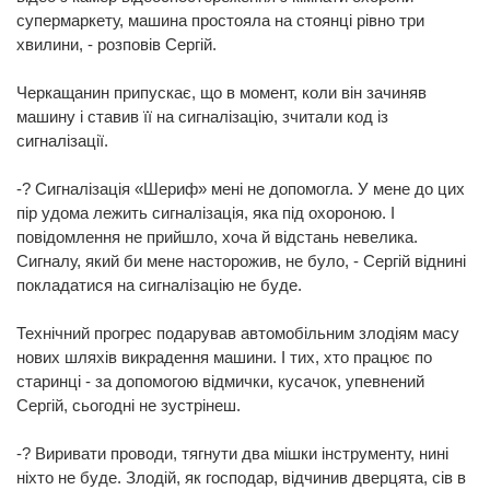
супермаркету, машина простояла на стоянці рівно три
хвилини, - розповів Сергій.
Черкащанин припускає, що в момент, коли він зачиняв
машину і ставив її на сигналізацію, зчитали код із
сигналізації.
-? Сигналізація «Шериф» мені не допомогла. У мене до цих
пір удома лежить сигналізація, яка під охороною. І
повідомлення не прийшло, хоча й відстань невелика.
Сигналу, який би мене насторожив, не було, - Сергій віднині
покладатися на сигналізацію не буде.
Технічний прогрес подарував автомобільним злодіям масу
нових шляхів викрадення машини. І тих, хто працює по
старинці - за допомогою відмички, кусачок, упевнений
Сергій, сьогодні не зустрінеш.
-? Виривати проводи, тягнути два мішки інструменту, нині
ніхто не буде. Злодій, як господар, відчинив дверцята, сів в