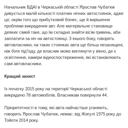
Начальник ВДАІ в Черкаській області Ярослав Чубатюк
дивується малій кількості платних нічних автостоянок, адже
це, окрім того що прибутковий бізнес, ще й вирішення
проблеми викрадення авт. Але матеріальне становище
деяких сімей таке, що їм складно знайти вісім гривень, аби
заплатити за ніч на автостоянці. З іншого боку, говорять
автовласники, на таких стоянках авта ще більш незахищені,
ніж біля під’їзду, де власник може виглянути у вікно, де є
освітлення, камери відеоспостереження, які встановлюють
самі автовласники.
Кращий захист
Із початку 2015 року на території Черкаської області
викрадено 78 автомобілів. Власникам повернули 44.
Пріоритетності в тому, які авта найчастіше уганяють,
говорить Ярослав Чубатюк, немає: від Жигулі 1975 року до
Тойоти 2014 року.