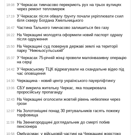
У Черкасах тимчасово перекриють рух на трьох вулицях
18:08
через ремонт тепломереж
У Черкасах після обвалу ґрунту почали укріплювати схил
17:19
біля скверу Богдана Хмельницького
Частина Тального тимчасово залишиться без газу
16:47
На Черкащині молодята оформили новий паспорт одразу
16:22
після одруження
На Черкащині суд повернув державі землі на території
15:50
парку "Нижньосульський"
У Черкасах 75-річній жінці провели малоінвазивну операцію
15:37
на серці
У Черкаському ТЦК відреагували на скандальне відео під
14:42
час оповіщення
Черкащина - новий центр українського пауерліфтингу
14:30
СБУ викрила жительку Черкас, яка поширювала
13:06
проросійську пропаганду
На Черкащині оголосили жовтий рівень небезпеки через
12:43
грози
На Золотоніщині понад 30 рятувальників гасять пожежу
12:07
торфовища
На Звенигородщині доглядальник до смерті побив
11:59
пенсіонера
Омбудсман: у військовій частині на Черкащині жорстоко
10:58