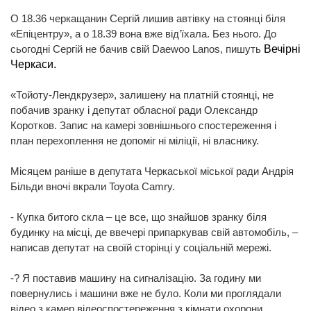
О 18.36 черкащанин Сергій лишив автівку на стоянці біля
«Епіцентру», а о 18.39 вона вже від’їхала. Без нього. До
сьогодні Сергій не бачив свій Daewoo Lanos, пишуть
Вечірні
Черкаси.
«Тойоту-Лендкрузер», залишену на платній стоянці, не
побачив зранку і депутат обласної ради Олександр
Коротков. Запис на камері зовнішнього спостереження і
план перехоплення не допоміг ні міліції, ні власнику.
Місяцем раніше в депутата Черкаської міської ради Андрія
Більди вночі вкрали Toyota Camry.
- Купка битого скла – це все, що знайшов зранку біля
будинку на місці, де ввечері припаркував свій автомобіль, –
написав депутат на своїй сторінці у соціальній мережі.
-? Я поставив машину на сигналізацію. За годину ми
повернулись і машини вже не було. Коли ми проглядали
відео з камер відеоспостереження з кімнати охорони