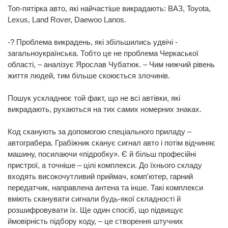
Топ-пятірка авто, які найчастіше викрадають: ВАЗ, Toyota,
Lexus, Land Rover, Daewoo Lanos.
-? Проблема викрадень, які збільшились удвічі -
загальноукраїнська. Тобто це не проблема Черкаської
області, – аналізує Ярослав Чубатюк. – Чим нижчий рівень
життя людей, тим більше скоюється злочинів.
Пошук ускладнює той факт, що не всі автівки, які
викрадають, рухаються на тих самих номерних знаках.
Код сканують за допомогою спеціального приладу –
автограбера. Грабіжник сканує сигнал авто і потім відчиняє
машину, посилаючи «підробку». Є й більш професійні
пристрої, а точніше – цілі комплекси. До їхнього складу
входять високочутливий приймач, комп'ютер, гарний
передатчик, направлена антена та інше. Такі комплекси
вміють сканувати сигнали будь-якої складності й
розшифровувати їх. Ще один спосіб, що підвищує
ймовірність підбору коду, – це створення штучних