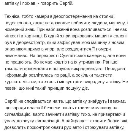
автівку і поїхав, - говорить Сергій.
Техніка, тобто камери відеоспостереження на стоянці,
недосконала, адже не дозволяє побачити людину, машину, і
номерний знак. При наближенні вона розпливається і немає
чіткості в картинці. В одній з припаркованих машин у салоні
був відеореєстратр, який зафіксував мою машину з новим
власником прямо в упор, але роздивитися її номери
неможливо. На перехресті Сумгаїтської камери є, але вони
не працюють, бо немає коштів на їх утримання. Раніше
таксисти допомагали в пошуках викрадених авт. Передана
інформація розліталась по рації, а оскільки таксисти
курсють містом, то хтось і міг зустріти викрадену автівку. Не
певен, що нині такий принцип пошуку діє.
Сергій не сподівається на те, що автівку знайдуть і вважає,
що заради власної безпеки навіть ставлячи машину на
сигналізацію, варто зачиняти автівку тихо, не привертаючи
увагу до звуку сигналізації. А найкраще – ставити блоки, які
дозволять проконтролювати рух авто і страхувати автівку.