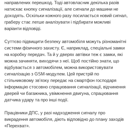
направлених перешкод. Тоді автовласник декілька разів
натискає кнопку сигналізації, але сигнали до машини не
доходять. Оскільки кожного разу посилається новий сигнал,
граберу стає легше аналізувати і підбирати можливі
варіанти відповіді.
Суттєво підвищити безпеку автомобіля можуть різноманітні
системи фізичного захисту. Є, наприклад, спеціальні замки
на коробку передач. Та й у дверях автівки теж є замки, які
можна зачиняти, виходячи з неї. Щоб постійно знати, що
відбувається з автомобілем, можна використовувати
сигналізацію з GSM-модулем. Цей пристрій по
стільниковому зв'язку передає на смартфон господаря
інформацію стосовно спрацювання сигналізації, відчинення
дверей чи багажника, увімкнення двигуна, спрацювання
датчика удару та про інші події.
Працівники ДПС, у разі надходження сигналу про
викрадення автомобіля, діють відповідно до плану заходів
«Перехват».