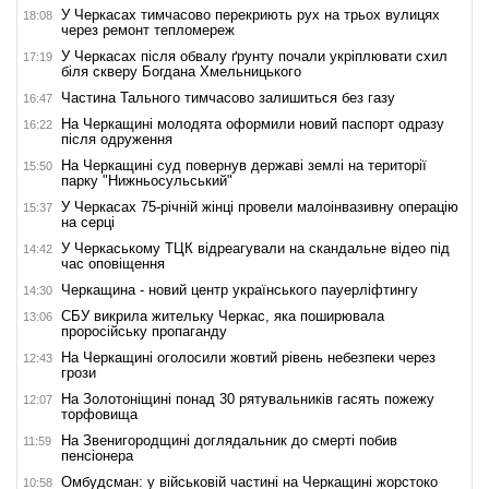
У Черкасах тимчасово перекриють рух на трьох вулицях
18:08
через ремонт тепломереж
У Черкасах після обвалу ґрунту почали укріплювати схил
17:19
біля скверу Богдана Хмельницького
Частина Тального тимчасово залишиться без газу
16:47
На Черкащині молодята оформили новий паспорт одразу
16:22
після одруження
На Черкащині суд повернув державі землі на території
15:50
парку "Нижньосульський"
У Черкасах 75-річній жінці провели малоінвазивну операцію
15:37
на серці
У Черкаському ТЦК відреагували на скандальне відео під
14:42
час оповіщення
Черкащина - новий центр українського пауерліфтингу
14:30
СБУ викрила жительку Черкас, яка поширювала
13:06
проросійську пропаганду
На Черкащині оголосили жовтий рівень небезпеки через
12:43
грози
На Золотоніщині понад 30 рятувальників гасять пожежу
12:07
торфовища
На Звенигородщині доглядальник до смерті побив
11:59
пенсіонера
Омбудсман: у військовій частині на Черкащині жорстоко
10:58