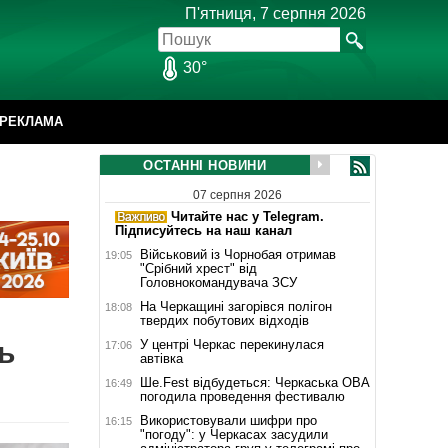
П'ятниця, 7 серпня 2026
30°
РЕКЛАМА
ОСТАННІ НОВИНИ
07 серпня 2026
Читайте нас у Telegram.
Підписуйтесь на наш канал
Військовий із Чорнобая отримав
19:05
"Срібний хрест" від
Головнокомандувача ЗСУ
На Черкащині загорівся полігон
18:08
твердих побутових відходів
ь
У центрі Черкас перекинулася
17:06
автівка
Ше.Fest відбудеться: Черкаська ОВА
16:49
погодила проведення фестивалю
Використовували шифри про
16:15
"погоду": у Черкасах засудили