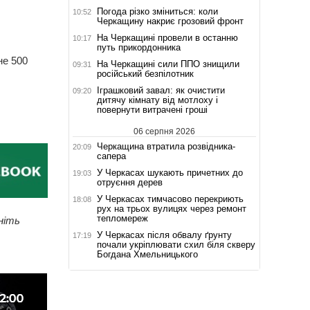
Погода різко зміниться: коли
10:52
Черкащину накриє грозовий фронт
На Черкащині провели в останню
10:17
путь прикордонника
не 500
На Черкащині сили ППО знищили
09:31
російський безпілотник
Іграшковий завал: як очистити
09:20
дитячу кімнату від мотлоху і
повернути витрачені гроші
06 серпня 2026
Черкащина втратила розвідника-
20:09
сапера
У Черкасах шукають причетних до
19:03
отруєння дерев
У Черкасах тимчасово перекриють
18:08
рух на трьох вулицях через ремонт
тепломереж
ніть
У Черкасах після обвалу ґрунту
17:19
почали укріплювати схил біля скверу
Богдана Хмельницького