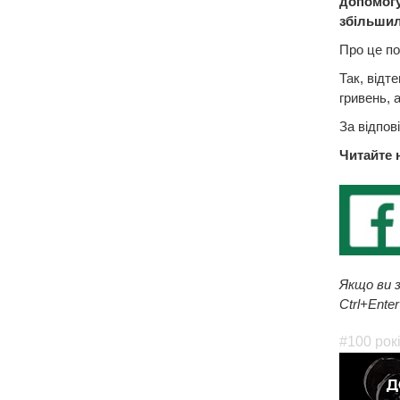
допомогу.
збільшил
Про це по
Так, відт
гривень, 
За відпов
Читайте 
Якщо ви з
Ctrl+Enter
#100 рок