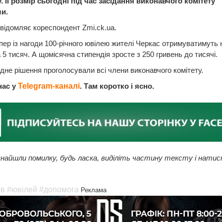
 Її розмір сьогодні під час засідання виконавчого комітету
и.
відомляє кореспондент Zmi.ck.ua.
епер із нагоди 100-річного ювілею жителі Черкас отримуватимуть 
а 5 тисяч. А щомісячна стипендія зросте з 250 гривень до тисячі.
ідне рішення проголосували всі члени виконавчого комітету.
нас у
Telegram-каналі
. Там коротко і ясно.
найшли помилку, будь ласка, виділіть частину тексту і натис
ів
#ювілей
#допомога
Реклама