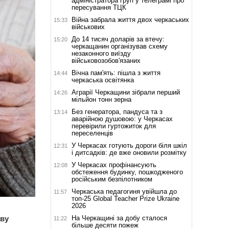
адміністратора груп у телеграмі про
пересування ТЦК
Війна забрала життя двох черкаських
15:33
військових
До 14 тисяч доларів за втечу:
15:20
черкащанин організував схему
незаконного виїзду
військовозобов'язаних
Вічна пам'ять: пішла з життя
14:44
черкаська освітянка
Аграрії Черкащини зібрали перший
14:26
мільйон тонн зерна
Без генератора, пандуса та з
13:14
аварійною душовою: у Черкасах
перевірили гуртожиток для
переселенців
У Черкасах готують дороги біля шкіл
12:31
і дитсадків: де вже оновили розмітку
У Черкасах профінансують
12:08
обстеження будинку, пошкодженого
російським безпілотником
Черкаська педагогиня увійшла до
11:57
топ-25 Global Teacher Prize Ukraine
2026
На Черкащині за добу сталося
ову
11:22
більше десяти пожеж