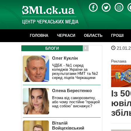
ГОЛОВНА
ЧЕРКАСИ
ОБЛАСТЬ
ГРОШІ
21.01.2
БЛОГИ
Олег Куклін
Реклама
ЧДБК - №1 серед
коледжів України за
результатами НМТ та №2
серед ліцеїв Черкащини
Олена Берестенко
Із 5
Втома від саморозвитку,
юві
або чому постійне “працюй
над собою” виснажує?
збіл
Віталій
Войцехівський