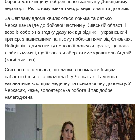
борони Батьківщину добровільно і загинув у Донецькому
аеропорті. Рік потому жінка твердо вирішила піти до армії.
За Світлану вдома хвилюються донька та батько.
Черкащанка їде до бойової частини у Київській області і
везе із собою на згадку дарунок від рідних – український
прапор, з написаними на ньому побажаннями від близьких.
Найцінніші для жінки тут слова її донечки про те, що вона
любить маму і, що її завжди оберігатиме хранитель Андрій
(загиблий син).
Світлана переконана, що зможе допомагати бійцям
набагато більше, аніж могла б у Черкасах. Там вона
надаватиме хлопцям медичну та психологічну допомогу. У
Черкасах, каже, волонтерська робота й так добре
налагоджена.