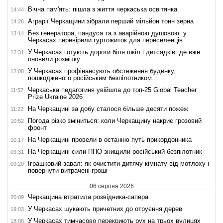
Вічна пам'ять: пішла з життя черкаська освітянка
14:44
Аграрії Черкащини зібрали перший мільйон тонн зерна
14:26
Без генератора, пандуса та з аварійною душовою: у
13:14
Черкасах перевірили гуртожиток для переселенців
У Черкасах готують дороги біля шкіл і дитсадків: де вже
12:31
оновили розмітку
У Черкасах профінансують обстеження будинку,
12:08
пошкодженого російським безпілотником
Черкаська педагогиня увійшла до топ-25 Global Teacher
11:57
Prize Ukraine 2026
На Черкащині за добу сталося більше десяти пожеж
11:22
Погода різко зміниться: коли Черкащину накриє грозовий
10:52
фронт
На Черкащині провели в останню путь прикордонника
10:17
На Черкащині сили ППО знищили російський безпілотник
09:31
Іграшковий завал: як очистити дитячу кімнату від мотлоху і
09:20
повернути витрачені гроші
06 серпня 2026
Черкащина втратила розвідника-сапера
20:09
У Черкасах шукають причетних до отруєння дерев
19:03
У Черкасах тимчасово перекриють рух на трьох вулицях
18:08