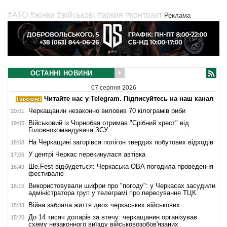
#АТО
#жінки
#військові
#армія
#контракт
Реклама
ОСТАННІ НОВИНИ
07 серпня 2026
Читайте нас у Telegram. Підписуйтесь на наш канал
Черкащанин незаконно виловив 70 кілограмів риби
20:01
Військовий із Чорнобая отримав "Срібний хрест" від
19:05
Головнокомандувача ЗСУ
На Черкащині загорівся полігон твердих побутових відходів
18:08
У центрі Черкас перекинулася автівка
17:06
Ше.Fest відбудеться: Черкаська ОВА погодила проведення
16:49
фестивалю
Використовували шифри про "погоду": у Черкасах засудили
16:15
адміністратора груп у телеграмі про пересування ТЦК
Війна забрала життя двох черкаських військових
15:33
До 14 тисяч доларів за втечу: черкащанин організував
15:20
схему незаконного виїзду військовозобов'язаних