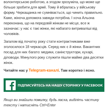
волонтерською роботою, а згодом зрозуміла, що може ще
більше зробити для армії. Тому й вбралась у військову
форму. Черкащанка не сумнівається, що чинить правильно.
Каже, жіноча допомога завжди потрібна. І хоча Альона
переконана, що на передовій жінкам не місце, все ж
зазначає: у нас є такі жінки, які набагато витриваліші від
чоловіків.
Загалом від початку року стати контрактниками вже
зголосилося 18 черкасців. Серед них є й жінки. Вакантних
посад для них багато: медики, санінструктори, кухарі,
діловоди. Минулого року служити пішли майже два десятки
жінок.
Читайте нас у
Telegram-каналі
. Там коротко і ясно.
Якщо ви знайшли помилку, будь ласка, виділіть частину
тексту і натисніть Ctrl+Enter