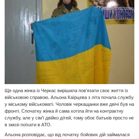
Ще одна жінка із Черкас вирішила пов’язати своє життя із
військовою справою. Альона Каїрцева з літа почала службу
у міському військоматі. Чоловік черкащанки вже двічі був на
фронті. Спочатку жінка й сама хотіла йти на контрактну
службу, але у сім’ї двійко дітей, тому обоє батьків просто не
в змозі поїхати в АТО.
Альона розповідає, що від початку бойових дій займалася