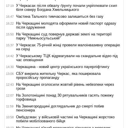
У Черкасах після обвалу ґрунту почали укріплювати схил
17:19
біля скверу Богдана Хмельницького
Частина Тального тимчасово залишиться без газу
16:47
На Черкащині молодята оформили новий паспорт одразу
16:22
після одруження
На Черкащині суд повернув державі землі на території
15:50
парку "Нижньосульський"
У Черкасах 75-річній жінці провели малоінвазивну операцію
15:37
на серці
У Черкаському ТЦК відреагували на скандальне відео під
14:42
час оповіщення
Черкащина - новий центр українського пауерліфтингу
14:30
СБУ викрила жительку Черкас, яка поширювала
13:06
проросійську пропаганду
На Черкащині оголосили жовтий рівень небезпеки через
12:43
грози
На Золотоніщині понад 30 рятувальників гасять пожежу
12:07
торфовища
На Звенигородщині доглядальник до смерті побив
11:59
пенсіонера
Омбудсман: у військовій частині на Черкащині жорстоко
10:58
побили мобілізованого бійця
На Черкащині п'яний мотоцикліст зіткнувся з мопедом
10:13