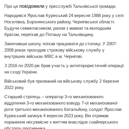
Про це
повідомили
у пресслужбі Тальнівської громади.
Народився Ярослав Курінський 24 вересня 1988 року у селі
Носелівка, Борзнянського району, Чернігівської області.
Будучи семикласником, разом з мамою та молодшим
братом, переїхав до Поташу на Тальнівщину.
Закінчивши школу, поїхав працювати до столиці. У 2007-
2008 роках проходив строкову військову службу у
внутрішніх військах МВС в м. Чернігові.
З 2016 по 2020 рік брав участь у антитерористичній операції
на сході України.
Військовий був призваний на військову службу 2 березня
2022 року.
Старший стрілець – оператор 3-го механізованого
відділення 3-го механізованого взводу 7-ої механізованої
роти третього механізованого батальйону, солдат Ярослав
Курінський загинув 4 вересня 2023 року. Він отримав
поранення несувмісне з життям внаслідок снайперського
обстрілу противника.