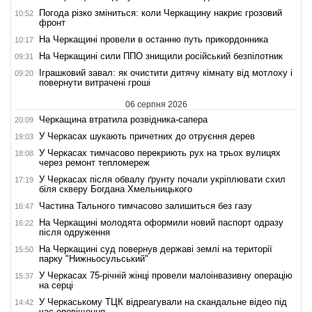
Погода різко зміниться: коли Черкащину накриє грозовий
10:52
фронт
На Черкащині провели в останню путь прикордонника
10:17
На Черкащині сили ППО знищили російський безпілотник
09:31
Іграшковий завал: як очистити дитячу кімнату від мотлоху і
09:20
повернути витрачені гроші
06 серпня 2026
Черкащина втратила розвідника-сапера
20:09
У Черкасах шукають причетних до отруєння дерев
19:03
У Черкасах тимчасово перекриють рух на трьох вулицях
18:08
через ремонт тепломереж
У Черкасах після обвалу ґрунту почали укріплювати схил
17:19
біля скверу Богдана Хмельницького
Частина Тального тимчасово залишиться без газу
16:47
На Черкащині молодята оформили новий паспорт одразу
16:22
після одруження
На Черкащині суд повернув державі землі на території
15:50
парку "Нижньосульський"
У Черкасах 75-річній жінці провели малоінвазивну операцію
15:37
на серці
У Черкаському ТЦК відреагували на скандальне відео під
14:42
час оповіщення