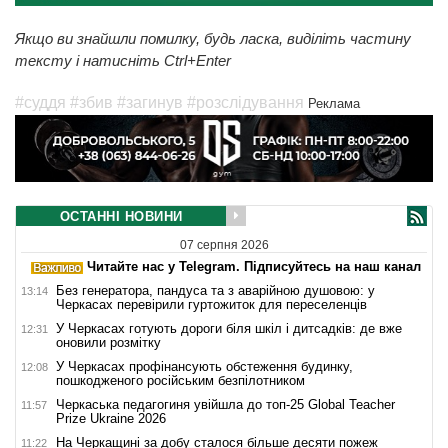
Якщо ви знайшли помилку, будь ласка, виділіть частину
тексту і натисніть Ctrl+Enter
#суддя
#збив
#загинув
#розслідування
Реклама
ОСТАННІ НОВИНИ
07 серпня 2026
Читайте нас у Telegram. Підписуйтесь на наш канал
Без генератора, пандуса та з аварійною душовою: у
13:14
Черкасах перевірили гуртожиток для переселенців
У Черкасах готують дороги біля шкіл і дитсадків: де вже
12:31
оновили розмітку
У Черкасах профінансують обстеження будинку,
12:08
пошкодженого російським безпілотником
Черкаська педагогиня увійшла до топ-25 Global Teacher
11:57
Prize Ukraine 2026
На Черкащині за добу сталося більше десяти пожеж
11:22