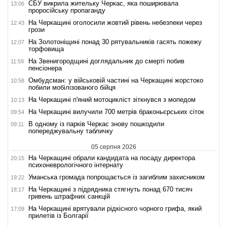
СБУ викрила жительку Черкас, яка поширювала
13:06
проросійську пропаганду
На Черкащині оголосили жовтий рівень небезпеки через
12:43
грози
На Золотоніщині понад 30 рятувальників гасять пожежу
12:07
торфовища
На Звенигородщині доглядальник до смерті побив
11:59
пенсіонера
Омбудсман: у військовій частині на Черкащині жорстоко
10:58
побили мобілізованого бійця
На Черкащині п'яний мотоцикліст зіткнувся з мопедом
10:13
На Черкащині вилучили 700 метрів браконьєрських сіток
09:54
В одному із парків Черкас знову пошкодили
09:11
попереджувальну табличку
05 серпня 2026
На Черкащині обрали кандидата на посаду директора
20:15
психоневрологічного інтернату
Уманська громада попрощається із загиблим захисником
19:22
На Черкащині з підрядника стягнуть понад 670 тисяч
18:17
гривень штрафних санкцій
На Черкащині врятували рідкісного чорного грифа, який
17:09
прилетів із Болгарії