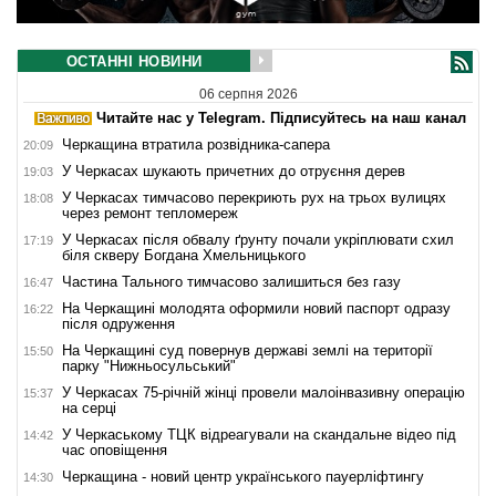
ОСТАННІ НОВИНИ
06 серпня 2026
Читайте нас у Telegram. Підписуйтесь на наш канал
Черкащина втратила розвідника-сапера
20:09
У Черкасах шукають причетних до отруєння дерев
19:03
У Черкасах тимчасово перекриють рух на трьох вулицях
18:08
через ремонт тепломереж
У Черкасах після обвалу ґрунту почали укріплювати схил
17:19
біля скверу Богдана Хмельницького
Частина Тального тимчасово залишиться без газу
16:47
На Черкащині молодята оформили новий паспорт одразу
16:22
після одруження
На Черкащині суд повернув державі землі на території
15:50
парку "Нижньосульський"
У Черкасах 75-річній жінці провели малоінвазивну операцію
15:37
на серці
У Черкаському ТЦК відреагували на скандальне відео під
14:42
час оповіщення
Черкащина - новий центр українського пауерліфтингу
14:30