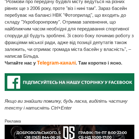
"Розмови про передачу будівлі місту ведуться на різних
рівнях ще з 2006 року, проте "віз і нині там". Зараз басейн
перебуває на балансі НВК "Фотоприлад", що входить до
складу "Укроборонпрому". Отримав запевнення, що
найближчим часом необхідні для передавання спортивної
споруди дії будуть зроблені. Зі свого боку починаю роботу з
фракціями міської ради, адже від позиції депутатів також
залежить, чи отримає громада міста басейн у власність", –
написав Більда.
Читайте нас у
Telegram-каналі
. Там коротко і ясно.
Якщо ви знайшли помилку, будь ласка, виділіть частину
тексту і натисніть Ctrl+Enter
Реклама