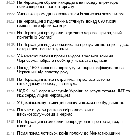
На Черкащині обрали кандидата на посаду директора
20:15
психоневрологічного інтернату
Уманська громада попрощається із загиблим захисником
19:22
На Черкащині з підрядника стягнуть понад 670 тисяч
18:17
гривень штрафних санкцій
На Черкащині врятували рідкісного чорного грифа, який
17:09
прилетів із Болгарії
На Черкащині водій легковика не пропустив мотоцикл: двох
16:38
потерпілих госпіталізували
У Черкасах петиція проти забудови зеленої зони на
15:57
Чорновола набрала необхідну кількість підписів
Понад 1600 звернень через укуси тварин зафіксували на
15:13
Черкащині від початку року
На Черкащині жінка потрапила під колеса авто на
14:58
пішохідному переході і загинула
ЧДБК - №1 серед коледжів України за результатами НМТ та
13:51
№2 серед ліцеїв Черкащини
У Дахнівському лісництві виявили незаконне будівництво
13:12
Під час служби раптово обірвалося життя
12:54
військовослужбовця з Черкас
На Черкащині оголосили попередження про грози, град і
12:01
шквали
Після понад чотирьох років полону до Монастирищини
11:41