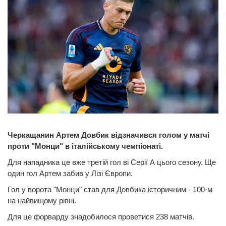
Черкащанин Артем Довбик відзначився голом у матчі
проти "Монци" в італійському чемпіонаті.
Для нападника це вже третій гол ві Серії А цього сезону. Ще
один гол Артем забив у Лізі Європи.
Гол у ворота "Монци" став для Довбика історичним - 100-м
на найвищому рівні.
Для це форварду знадобилося проветися 238 матчів.