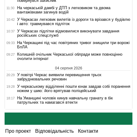
повернувся захисник
На черкаській дамбі у ДТП з легковиком та двома
11:30
вантажівками загинув водій
У Черкасах легковик вилетів із дороги та врізався у будівлю
10:42
і авто: травмувався підліток
У Черкасах підлітки відмовилися виконувати завдання
10:37
російських спецслужб
На Черкащині під час повітряних тривог знищили три ворожі
09:33
БпЛА
Колишній очільник Черкаської облради може повноцінно
09:27
очолити інтернат
04 серпня 2026
У повітрі Черкас виявили перевищення трьох
20:29
забруднювальних речовин
У черкаському відділенні пошти юнак завдав собі поранення
19:28
ножем у шию: його врятував поліцейський
На Уманщині чоловік кинув навчальну гранату в бік
18:17
патрульних та намагався втекти
Про проект
Відповідальність
Контакти