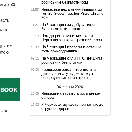
російським безпілотником
ли з 23
Черкаська педагогиня увійшла до
11:57
топ-25 Global Teacher Prize Ukraine
2026
асті.
На Черкащині за добу сталося
11:22
більше десяти пожеж
ла в
Погода різко зміниться: коли
10:52
Черкащину накриє грозовий фронт
другим
На Черкащині провели в останню
10:17
путь прикордонника
ртою,
На Черкащині сили ППО знищили
09:31
російський безпілотник
Іграшковий завал: як очистити
09:20
дитячу кімнату від мотлоху і
повернути витрачені гроші
06 серпня 2026
Черкащина втратила розвідника-
20:09
сапера
У Черкасах шукають причетних до
19:03
отруєння дерев
ніть