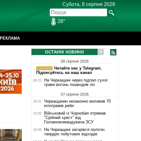
Субота, 8 серпня 2026
28°
РЕКЛАМА
ОСТАННІ НОВИНИ
08 серпня 2026
Читайте нас у Telegram.
Підписуйтесь на наш канал
На Черкащині через підпал сухої
09:23
трави вогонь пошкодив ліс
07 серпня 2026
Черкащанин незаконно виловив 70
20:01
кілограмів риби
Військовий із Чорнобая отримав
19:05
"Срібний хрест" від
Головнокомандувача ЗСУ
На Черкащині загорівся полігон
18:08
твердих побутових відходів