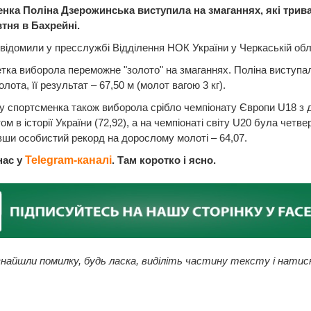
нка Поліна Дзерожинська виступила на змаганнях, які трива
втня в Бахрейні.
відомили у пресслужбі Відділення НОК України у Черкаській обл
тка виборола переможне "золото" на змаганнях. Поліна виступа
лота, її результат – 67,50 м (молот вагою 3 кг).
у спортсменка також виборола срібло чемпіонату Європи U18 з 
ом в історії України (72,92), а на чемпіонаті світу U20 була четве
ши особистий рекорд на дорослому молоті – 64,07.
нас у
Telegram-каналі
. Там коротко і ясно.
найшли помилку, будь ласка, виділіть частину тексту і натис