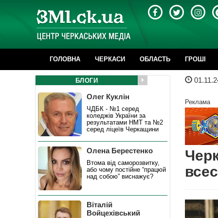
ГОЛОВНА
ЧЕРКАСИ
ОБЛАСТЬ
ГРОШІ
01.11.2
БЛОГИ
Олег Куклін
Реклама
ЧДБК - №1 серед
коледжів України за
результатами НМТ та №2
серед ліцеїв Черкащини
Олена Берестенко
Черк
Втома від саморозвитку,
всес
або чому постійне “працюй
над собою” виснажує?
Віталій
Войцехівський