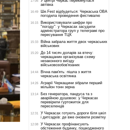
У центрі Черкас перекинулася
17:06
автівка
Ше.Fest відбудеться: Черкаська ОВА
16:49
погодила проведення фестивалю
Використовували шифри про
16:15
"погоду": у Черкасах засудили
адміністратора груп у телеграмі про
пересування ТЦК
Війна забрала життя двох черкаських
15:33
військових
До 14 тисяч доларів за втечу:
15:20
черкащанин організував схему
незаконного виїзду
військовозобов'язаних
Вічна пам'ять: пішла з життя
14:44
черкаська освітянка
Аграрії Черкащини зібрали перший
14:26
мільйон тонн зерна
Без генератора, пандуса та з
13:14
аварійною душовою: у Черкасах
перевірили гуртожиток для
переселенців
У Черкасах готують дороги біля шкіл
12:31
і дитсадків: де вже оновили розмітку
У Черкасах профінансують
12:08
обстеження будинку, пошкодженого