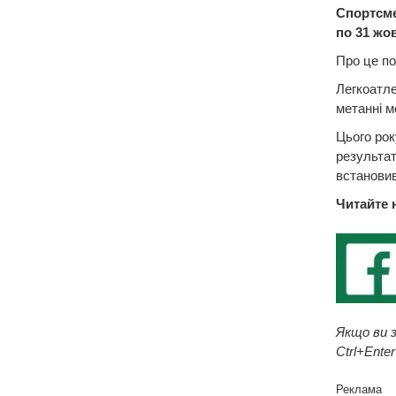
Спортсме
по 31 жо
Про це по
Легкоатле
метанні мо
Цього рок
результат
встановив
Читайте 
Якщо ви з
Ctrl+Enter
Реклама