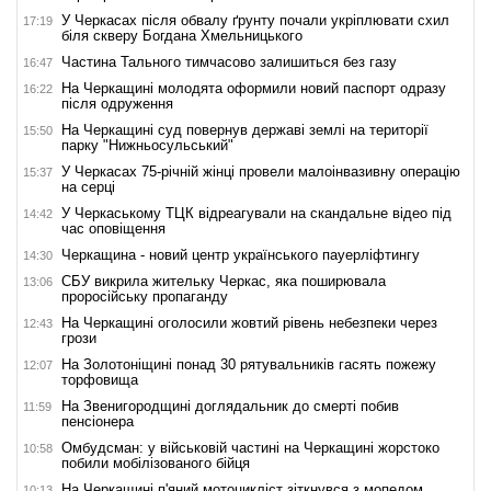
У Черкасах після обвалу ґрунту почали укріплювати схил
17:19
біля скверу Богдана Хмельницького
Частина Тального тимчасово залишиться без газу
16:47
На Черкащині молодята оформили новий паспорт одразу
16:22
після одруження
На Черкащині суд повернув державі землі на території
15:50
парку "Нижньосульський"
У Черкасах 75-річній жінці провели малоінвазивну операцію
15:37
на серці
У Черкаському ТЦК відреагували на скандальне відео під
14:42
час оповіщення
Черкащина - новий центр українського пауерліфтингу
14:30
СБУ викрила жительку Черкас, яка поширювала
13:06
проросійську пропаганду
На Черкащині оголосили жовтий рівень небезпеки через
12:43
грози
На Золотоніщині понад 30 рятувальників гасять пожежу
12:07
торфовища
На Звенигородщині доглядальник до смерті побив
11:59
пенсіонера
Омбудсман: у військовій частині на Черкащині жорстоко
10:58
побили мобілізованого бійця
На Черкащині п'яний мотоцикліст зіткнувся з мопедом
10:13