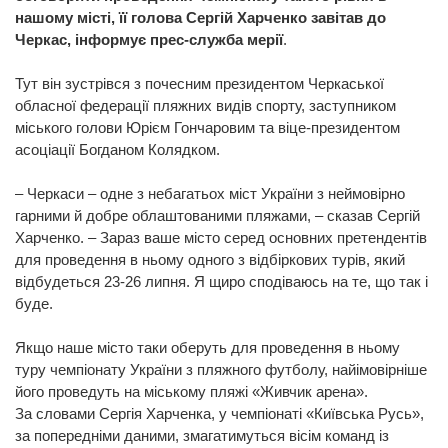
нашому місті, її голова Сергій Харченко завітав до
Черкас, інформує прес-служба мерії
.
Тут він зустрівся з почесним президентом Черкаської
обласної федерації пляжних видів спорту, заступником
міського голови Юрієм Гончаровим та віце-президентом
асоціації Богданом Колядком.
– Черкаси – одне з небагатьох міст України з неймовірно
гарними й добре облаштованими пляжами, – сказав Сергій
Харченко. – Зараз ваше місто серед основних претендентів
для проведення в ньому одного з відбіркових турів, який
відбудеться 23-26 липня. Я щиро сподіваюсь на те, що так і
буде.
Якщо наше місто таки оберуть для проведення в ньому
туру чемпіонату України з пляжного футболу, найімовірніше
його проведуть на міському пляжі «Живчик арена».
За словами Сергія Харченка, у чемпіонаті «Київська Русь»,
за попередніми даними, змагатимуться вісім команд із