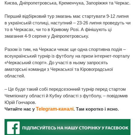
Києва, Дніпропетровська, Кременчука, Запоріжжя та Черкас.
Перший відбірковий тур змагань має стартувати 9-12 липня
в українській столиці, наступний – 23-26 липня проведуть чи
то в Черкасах, чи то в Кривому Розі. А фінішують ці
змагання 4-9 серпня у Дніпропетровську.
Разом із тим, на Черкаси чекає ще одна спортивна подія –
всеукраїнський турнір із футболу на призи інтернет-порталу
«Черкаський спорт». До участі в ньому запросять
аматорські команди з Черкаської та Кіровоградської
областей.
– Це буде такий собі передсезонний турнір перед стартом
Чемпіонату області й Кубку області з футболу, – повідомив
Юрій Гончаров.
Читайте нас у
Telegram-каналі
. Там коротко і ясно.