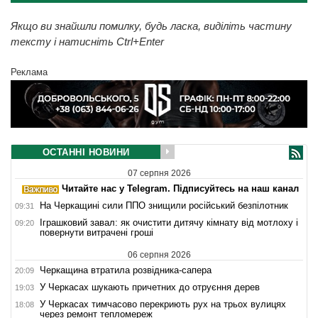
Якщо ви знайшли помилку, будь ласка, виділіть частину
тексту і натисніть Ctrl+Enter
Реклама
ОСТАННІ НОВИНИ
07 серпня 2026
Читайте нас у Telegram. Підписуйтесь на наш канал
На Черкащині сили ППО знищили російський безпілотник
09:31
Іграшковий завал: як очистити дитячу кімнату від мотлоху і
09:20
повернути витрачені гроші
06 серпня 2026
Черкащина втратила розвідника-сапера
20:09
У Черкасах шукають причетних до отруєння дерев
19:03
У Черкасах тимчасово перекриють рух на трьох вулицях
18:08
через ремонт тепломереж