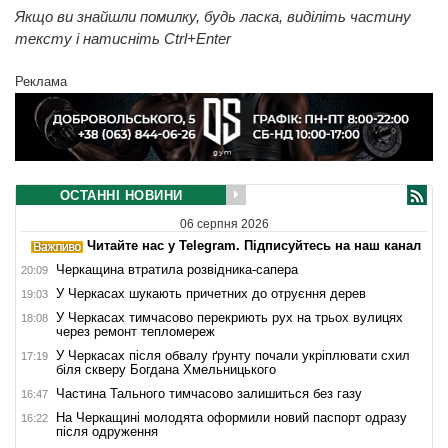
Якщо ви знайшли помилку, будь ласка, виділіть частину
тексту і натисніть Ctrl+Enter
Реклама
ОСТАННІ НОВИНИ
06 серпня 2026
Читайте нас у Telegram. Підписуйтесь на наш канал
Черкащина втратила розвідника-сапера
20:09
У Черкасах шукають причетних до отруєння дерев
19:03
У Черкасах тимчасово перекриють рух на трьох вулицях
18:08
через ремонт тепломереж
У Черкасах після обвалу ґрунту почали укріплювати схил
17:19
біля скверу Богдана Хмельницького
Частина Тального тимчасово залишиться без газу
16:47
На Черкащині молодята оформили новий паспорт одразу
16:22
після одруження