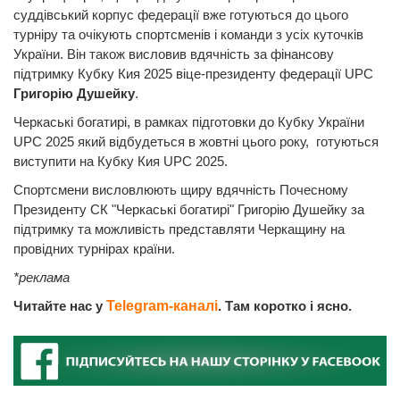
суддівський корпус федерації вже готуються до цього
турніру та очікують спортсменів і команди з усіх куточків
України. Він також висловив вдячність за фінансову
підтримку Кубку Кия 2025 віце-президенту федерації UPC
Григорію Душейку
.
Черкаські богатирі,
в рамках підготовки до Кубку України
UPC 2025 який відбудеться в жовтні цього року, готуються
виступити на Кубку Кия UPC 2025.
Спортсмени висловлюють щиру вдячність Почесному
Президенту СК "Черкаські богатирі" Григорію Душейку за
підтримку та можливість представляти Черкащину на
провідних турнірах країни.
*реклама
Читайте нас у
Telegram-каналі
. Там коротко і ясно.