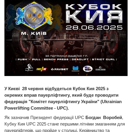
У Києві 28 червня відбудеться Кубок Кия 2025 з
окремих вправ пауерліфтингу, який буде проводити
федерація "Комітет пауерліфтингу України" (Ukrainian
Powerlifting Committee - UPC).
Як зазначив Президент федерації UPC
Богдан Воробей
,
Кубку Кия UPC 2025 стане першими літніми змаганням для
пауерліфтерів, що пройде у столиці. Керівництво та