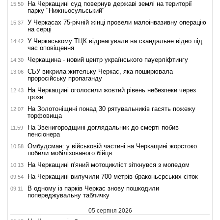
На Черкащині суд повернув державі землі на території
15:50
парку "Нижньосульський"
У Черкасах 75-річній жінці провели малоінвазивну операцію
15:37
на серці
У Черкаському ТЦК відреагували на скандальне відео під
14:42
час оповіщення
Черкащина - новий центр українського пауерліфтингу
14:30
СБУ викрила жительку Черкас, яка поширювала
13:06
проросійську пропаганду
На Черкащині оголосили жовтий рівень небезпеки через
12:43
грози
На Золотоніщині понад 30 рятувальників гасять пожежу
12:07
торфовища
На Звенигородщині доглядальник до смерті побив
11:59
пенсіонера
Омбудсман: у військовій частині на Черкащині жорстоко
10:58
побили мобілізованого бійця
На Черкащині п'яний мотоцикліст зіткнувся з мопедом
10:13
На Черкащині вилучили 700 метрів браконьєрських сіток
09:54
В одному із парків Черкас знову пошкодили
09:11
попереджувальну табличку
05 серпня 2026