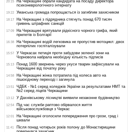
На Черкащині обрали кандидата на посаду директора
20:15
психоневрологічного інтернату
Уманська громада попрощається із загиблим захисником
19:22
На Черкащині з підрядника стягнуть понад 670 тисяч
18:17
гривень штрафних санкцій
На Черкащині врятували рідкісного чорного грифа, який
17:09
прилетів із Болгарії
На Черкащині водій легковика не пропустив мотоцикл: двох
16:38
потерпілих госпіталізували
У Черкасах петиція проти забудови зеленої зони на
15:57
Чорновола набрала необхідну кількість підписів
Понад 1600 звернень через укуси тварин зафіксували на
15:13
Черкащині від початку року
На Черкащині жінка потрапила під колеса авто на
14:58
пішохідному переході і загинула
ЧДБК - №1 серед коледжів України за результатами НМТ та
13:51
№2 серед ліцеїв Черкащини
У Дахнівському лісництві виявили незаконне будівництво
13:12
Під час служби раптово обірвалося життя
12:54
військовослужбовця з Черкас
На Черкащині оголосили попередження про грози, град і
12:01
шквали
Після понад чотирьох років полону до Монастирищини
11:41
повернувся захисник