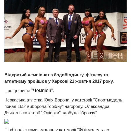
Відкритий чемпіонат з бодибілдингу, фітнесу та
атлетизму пройшов у Харкові 21 жовтня 2017 року.
Про це пише
"Чемпіон".
Черкаська атлетка Юлія Ворона у категорії "Спортмодель
понад 165" виборола "срібну" нагороду. Олександра
Дзигал в категорії "Юніорки" здобула "бронзу".
Півфіналістками змагань у категорії "Фізікмодель до