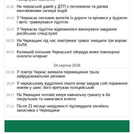
На черкаській дамбі у ДТП з легковиком та двома
11:30
вантажівками загинув водій
У Черкасах легковик вилетів із дороги та врізався у будівлю
10:42
і авто: травмувався підліток
У Черкасах підлітки відмовилися виконувати завдання
10:37
російських спецслужб
На Черкащині під час повітряних тривог знищили три ворожі
09:33
БпЛА
Колишній очільник Черкаської облради може повноцінно
09:27
очолити інтернат
04 серпня 2026
У повітрі Черкас виявили перевищення трьох
20:29
забруднювальних речовин
У черкаському відділенні пошти юнак завдав собі поранення
19:28
ножем у шию: його врятував поліцейський
На Уманщині чоловік кинув навчальну гранату в бік
18:17
патрульних та намагався втекти
Після 21 місяця невідомості підтвердили загибель
17:11
захисника з Черкащини