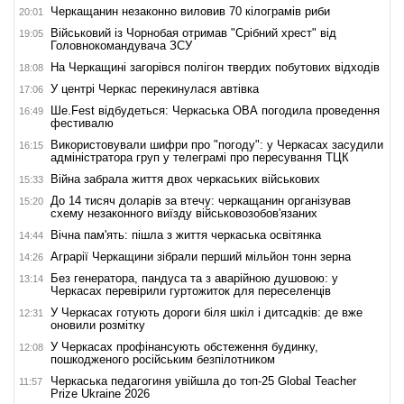
Черкащанин незаконно виловив 70 кілограмів риби
20:01
Військовий із Чорнобая отримав "Срібний хрест" від
19:05
Головнокомандувача ЗСУ
На Черкащині загорівся полігон твердих побутових відходів
18:08
У центрі Черкас перекинулася автівка
17:06
Ше.Fest відбудеться: Черкаська ОВА погодила проведення
16:49
фестивалю
Використовували шифри про "погоду": у Черкасах засудили
16:15
адміністратора груп у телеграмі про пересування ТЦК
Війна забрала життя двох черкаських військових
15:33
До 14 тисяч доларів за втечу: черкащанин організував
15:20
схему незаконного виїзду військовозобов'язаних
Вічна пам'ять: пішла з життя черкаська освітянка
14:44
Аграрії Черкащини зібрали перший мільйон тонн зерна
14:26
Без генератора, пандуса та з аварійною душовою: у
13:14
Черкасах перевірили гуртожиток для переселенців
У Черкасах готують дороги біля шкіл і дитсадків: де вже
12:31
оновили розмітку
У Черкасах профінансують обстеження будинку,
12:08
пошкодженого російським безпілотником
Черкаська педагогиня увійшла до топ-25 Global Teacher
11:57
Prize Ukraine 2026