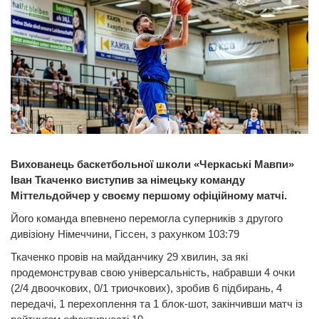
Вихованець баскетбольної школи «Черкаські Мавпи»
Іван Ткаченко виступив за німецьку команду
Міттельдойчер у своєму першому офіційному матчі.
Його команда впевнено перемогла суперників з другого
дивізіону Німеччини, Гіссен, з рахунком 103:79
Ткаченко провів на майданчику 29 хвилин, за які
продемонстрував свою універсальність, набравши 4 очки
(2/4 двоочкових, 0/1 триочкових), зробив 6 підбирань, 4
передачі, 1 перехоплення та 1 блок-шот, закінчивши матч із