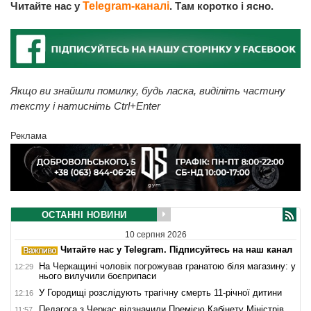
Читайте нас у
Telegram-каналі
. Там коротко і ясно.
Якщо ви знайшли помилку, будь ласка, виділіть частину
тексту і натисніть Ctrl+Enter
Реклама
ОСТАННІ НОВИНИ
10 серпня 2026
Читайте нас у Telegram. Підписуйтесь на наш канал
На Черкащині чоловік погрожував гранатою біля магазину: у
12:29
нього вилучили боєприпаси
У Городищі розслідують трагічну смерть 11-річної дитини
12:16
Педагога з Черкас відзначили Премією Кабінету Міністрів
11:57