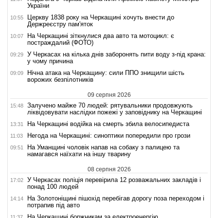
України
Церкву 1838 року на Черкащині хочуть внести до
10:55
Держреєстру пам'яток
На Черкащині зіткнулися два авто та мотоцикл: є
10:07
постраждалий (ФОТО)
У Черкасах на кілька днів заборонять пити воду з-під крана:
09:29
у чому причина
Нічна атака на Черкащину: сили ППО знищили шість
09:09
ворожих безпілотників
09 серпня 2026
Залучено майже 70 людей: рятувальники продовжують
15:48
ліквідовувати наслідки пожежі у заповіднику на Черкащині
На Черкащині водійка на смерть збила велосипедиста
13:31
Негода на Черкащині: синоптики попередили про грози
11:03
На Уманщині чоловік напав на собаку з палицею та
09:51
намагався наїхати на іншу тварину
08 серпня 2026
У Черкасах поліція перевірила 12 розважальних закладів і
17:02
понад 100 людей
На Золотоніщині пішохід перебігав дорогу поза переходом і
14:14
потрапив під авто
На Черкащині боржникам за електроенергію
11:37