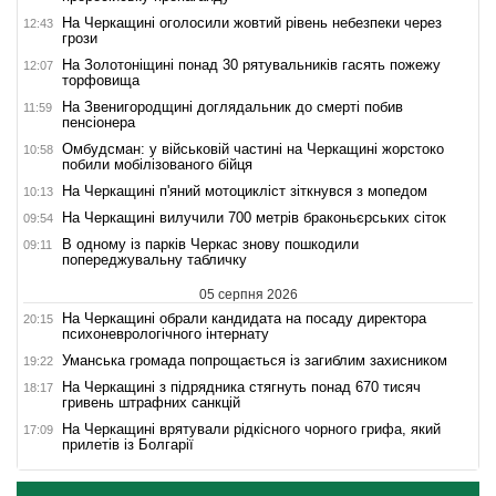
На Черкащині оголосили жовтий рівень небезпеки через
12:43
грози
На Золотоніщині понад 30 рятувальників гасять пожежу
12:07
торфовища
На Звенигородщині доглядальник до смерті побив
11:59
пенсіонера
Омбудсман: у військовій частині на Черкащині жорстоко
10:58
побили мобілізованого бійця
На Черкащині п'яний мотоцикліст зіткнувся з мопедом
10:13
На Черкащині вилучили 700 метрів браконьєрських сіток
09:54
В одному із парків Черкас знову пошкодили
09:11
попереджувальну табличку
05 серпня 2026
На Черкащині обрали кандидата на посаду директора
20:15
психоневрологічного інтернату
Уманська громада попрощається із загиблим захисником
19:22
На Черкащині з підрядника стягнуть понад 670 тисяч
18:17
гривень штрафних санкцій
На Черкащині врятували рідкісного чорного грифа, який
17:09
прилетів із Болгарії