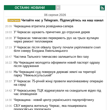
ОСТАННІ НОВИНИ
06 серпня 2026
Читайте нас у Telegram. Підписуйтесь на наш канал
Черкащина втратила розвідника-сапера
20:09
У Черкасах шукають причетних до отруєння дерев
19:03
У Черкасах тимчасово перекриють рух на трьох вулицях
18:08
через ремонт тепломереж
У Черкасах після обвалу ґрунту почали укріплювати схил
17:19
біля скверу Богдана Хмельницького
Частина Тального тимчасово залишиться без газу
16:47
На Черкащині молодята оформили новий паспорт одразу
16:22
після одруження
На Черкащині суд повернув державі землі на території
15:50
парку "Нижньосульський"
У Черкасах 75-річній жінці провели малоінвазивну операцію
15:37
на серці
У Черкаському ТЦК відреагували на скандальне відео під
14:42
час оповіщення
Черкащина - новий центр українського пауерліфтингу
14:30
СБУ викрила жительку Черкас, яка поширювала
13:06
проросійську пропаганду