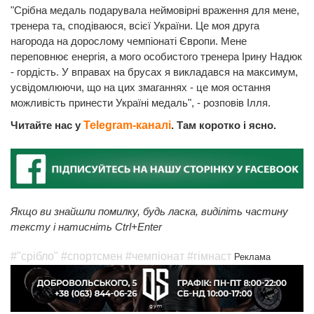
"Срібна медаль подарувала неймовірні враження для мене,
тренера та, сподіваюся, всієї України. Це моя друга
нагорода на дорослому чемпіонаті Європи. Мене
переповнює енергія, а мого особистого тренера Ірину Надюк
- гордість. У вправах на брусах я викладався на максимум,
усвідомлюючи, що на цих змаганнях - це моя остання
можливість принести Україні медаль", - розповів Ілля.
Читайте нас у
Telegram-каналі
. Там коротко і ясно.
Якщо ви знайшли помилку, будь ласка, виділіть частину
тексту і натисніть Ctrl+Enter
#"срібло"
#спортсмен
#чемпіонат
#гімнаст
Реклама